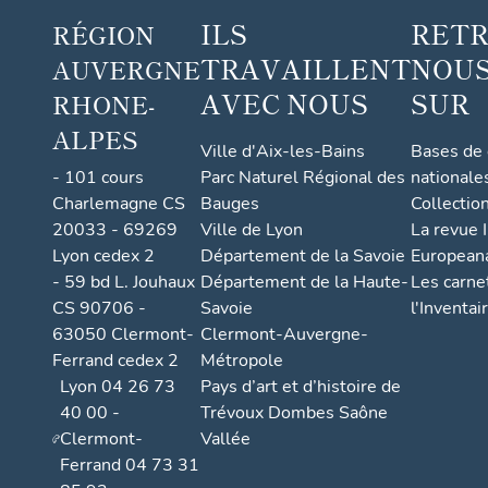
ILS
RET
RÉGION
TRAVAILLENT
NOUS
AUVERGNE
AVEC NOUS
SUR
RHONE-
ALPES
Ville d'Aix-les-Bains
Bases de
- 101 cours
Parc Naturel Régional des
nationale
Charlemagne CS
Bauges
Collectio
20033 - 69269
Ville de Lyon
La revue I
Lyon cedex 2
Département de la Savoie
European
- 59 bd L. Jouhaux
Département de la Haute-
Les carne
CS 90706 -
Savoie
l'Inventai
63050 Clermont-
Clermont-Auvergne-
Ferrand cedex 2
Métropole
Lyon 04 26 73
Pays d’art et d’histoire de
40 00 -
Trévoux Dombes Saône
Clermont-
Vallée
Ferrand 04 73 31