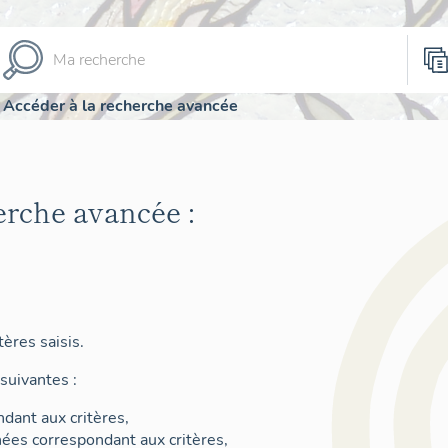
Accéder à la recherche avancée
erche avancée :
ères saisis.
suivantes :
dant aux critères,
nées correspondant aux critères,