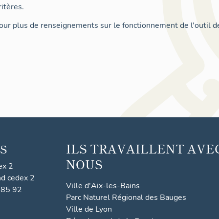
itères.
ur plus de renseignements sur le fonctionnement de l'outil d
ILS TRAVAILLENT AVE
S
NOUS
ex 2
nd cedex 2
Ville d'Aix-les-Bains
 85 92
Parc Naturel Régional des Bauges
Ville de Lyon