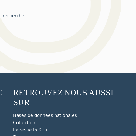
e recherche.
C
RETROUVEZ NOUS AUSSI
SUR
Bases de données nationales
Collections
La revue In Situ