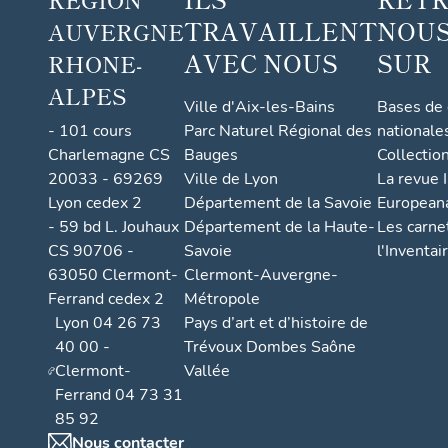
TRAVAILLENT
NOUS
AUVERGNE
AVEC NOUS
SUR
RHONE-
ALPES
Ville d'Aix-les-Bains
Bases de
- 101 cours
Parc Naturel Régional des
nationale
Charlemagne CS
Bauges
Collectio
20033 - 69269
Ville de Lyon
La revue I
Lyon cedex 2
Département de la Savoie
European
- 59 bd L. Jouhaux
Département de la Haute-
Les carne
CS 90706 -
Savoie
l'Inventai
63050 Clermont-
Clermont-Auvergne-
Ferrand cedex 2
Métropole
Lyon 04 26 73
Pays d’art et d’histoire de
40 00 -
Trévoux Dombes Saône
Clermont-
Vallée
Ferrand 04 73 31
85 92
Nous contacter