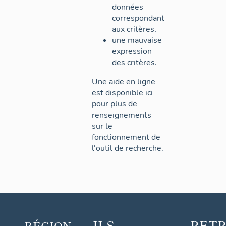
données
correspondant
aux critères,
une mauvaise
expression
des critères.
Une aide en ligne
est disponible
ici
pour plus de
renseignements
sur le
fonctionnement de
l'outil de recherche.
ILS
RET
RÉGION