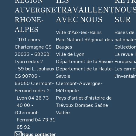
TRAVAILLENT
NOUS
AUVERGNE
AVEC NOUS
SUR
RHONE-
ALPES
Ville d'Aix-les-Bains
Bases de
- 101 cours
Parc Naturel Régional des
nationale
Charlemagne CS
Bauges
Collectio
20033 - 69269
Ville de Lyon
La revue I
Lyon cedex 2
Département de la Savoie
European
- 59 bd L. Jouhaux
Département de la Haute-
Les carne
CS 90706 -
Savoie
l'Inventai
63050 Clermont-
Clermont-Auvergne-
Ferrand cedex 2
Métropole
Lyon 04 26 73
Pays d’art et d’histoire de
40 00 -
Trévoux Dombes Saône
Clermont-
Vallée
Ferrand 04 73 31
85 92
Nous contacter