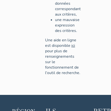
données
correspondant
aux critères,
une mauvaise
expression
des critères.
Une aide en ligne
est disponible
ici
pour plus de
renseignements
sur le
fonctionnement de
l'outil de recherche.
ILS
RET
RÉGION