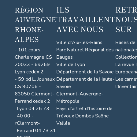
ILS
RET
RÉGION
TRAVAILLENT
NOUS
AUVERGNE
AVEC NOUS
SUR
RHONE-
ALPES
Ville d'Aix-les-Bains
Bases de
- 101 cours
Parc Naturel Régional des
nationale
Charlemagne CS
Bauges
Collectio
20033 - 69269
Ville de Lyon
La revue I
Lyon cedex 2
Département de la Savoie
European
- 59 bd L. Jouhaux
Département de la Haute-
Les carne
CS 90706 -
Savoie
l'Inventai
63050 Clermont-
Clermont-Auvergne-
Ferrand cedex 2
Métropole
Lyon 04 26 73
Pays d’art et d’histoire de
40 00 -
Trévoux Dombes Saône
Clermont-
Vallée
Ferrand 04 73 31