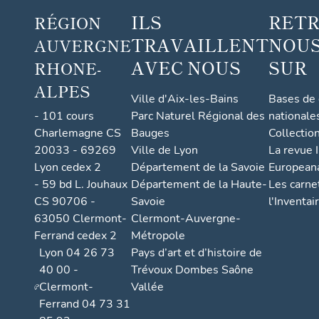
ILS
RET
RÉGION
TRAVAILLENT
NOUS
AUVERGNE
AVEC NOUS
SUR
RHONE-
ALPES
Ville d'Aix-les-Bains
Bases de
- 101 cours
Parc Naturel Régional des
nationale
Charlemagne CS
Bauges
Collectio
20033 - 69269
Ville de Lyon
La revue I
Lyon cedex 2
Département de la Savoie
European
- 59 bd L. Jouhaux
Département de la Haute-
Les carne
CS 90706 -
Savoie
l'Inventai
63050 Clermont-
Clermont-Auvergne-
Ferrand cedex 2
Métropole
Lyon 04 26 73
Pays d’art et d’histoire de
40 00 -
Trévoux Dombes Saône
Clermont-
Vallée
Ferrand 04 73 31