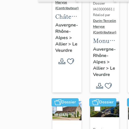
Maryse
Dossier
(Contributeur)
IA03000661 |
Château
Réalisé par
Durin-Tercelin
de la
Auvergne-
Maryse
Rhône-
Charnée
(Contributeur)
Alpes
>
: non
Monument
Allier
>
Le
étudié
aux
Auvergne-
Veurdre
Rhône-
lors de
morts
Alpes
>
l'inventaire
Allier
>
Le
Veurdre
Dossier
Dossier