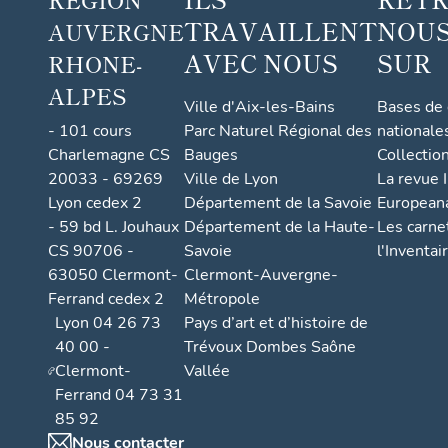
TRAVAILLENT
NOUS
AUVERGNE
AVEC NOUS
SUR
RHONE-
ALPES
Ville d'Aix-les-Bains
Bases de
- 101 cours
Parc Naturel Régional des
nationale
Charlemagne CS
Bauges
Collectio
20033 - 69269
Ville de Lyon
La revue I
Lyon cedex 2
Département de la Savoie
European
- 59 bd L. Jouhaux
Département de la Haute-
Les carne
CS 90706 -
Savoie
l'Inventai
63050 Clermont-
Clermont-Auvergne-
Ferrand cedex 2
Métropole
Lyon 04 26 73
Pays d’art et d’histoire de
40 00 -
Trévoux Dombes Saône
Clermont-
Vallée
Ferrand 04 73 31
85 92
Nous contacter