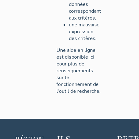
données
correspondant
aux critères,
une mauvaise
expression
des critères.
Une aide en ligne
est disponible
ici
pour plus de
renseignements
sur le
fonctionnement de
l'outil de recherche.
ILS
RET
RÉGION