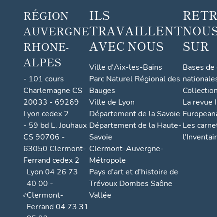
ILS
RET
RÉGION
TRAVAILLENT
NOUS
AUVERGNE
AVEC NOUS
SUR
RHONE-
ALPES
Ville d'Aix-les-Bains
Bases de
- 101 cours
Parc Naturel Régional des
nationale
Charlemagne CS
Bauges
Collectio
20033 - 69269
Ville de Lyon
La revue I
Lyon cedex 2
Département de la Savoie
European
- 59 bd L. Jouhaux
Département de la Haute-
Les carne
CS 90706 -
Savoie
l'Inventai
63050 Clermont-
Clermont-Auvergne-
Ferrand cedex 2
Métropole
Lyon 04 26 73
Pays d’art et d’histoire de
40 00 -
Trévoux Dombes Saône
Clermont-
Vallée
Ferrand 04 73 31