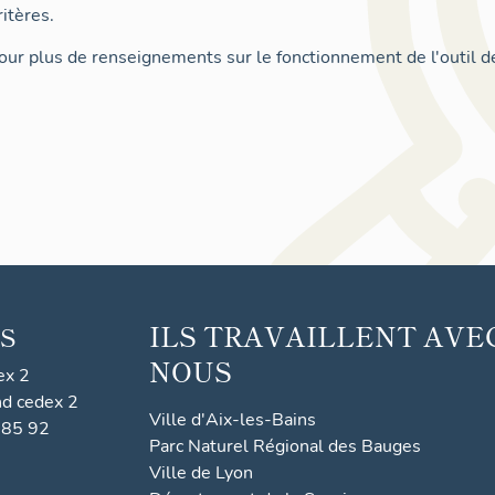
itères.
ur plus de renseignements sur le fonctionnement de l'outil d
ILS TRAVAILLENT AVE
S
NOUS
ex 2
nd cedex 2
Ville d'Aix-les-Bains
 85 92
Parc Naturel Régional des Bauges
Ville de Lyon