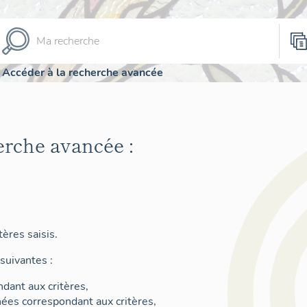
Accéder à la recherche avancée
erche avancée :
ères saisis.
suivantes :
dant aux critères,
nées correspondant aux critères,