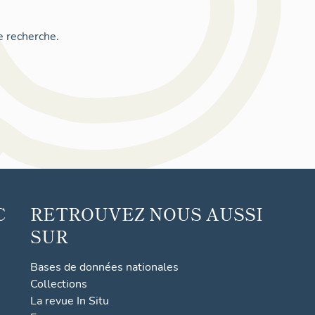
e recherche.
C
RETROUVEZ NOUS AUSSI
SUR
Bases de données nationales
Collections
La revue In Situ