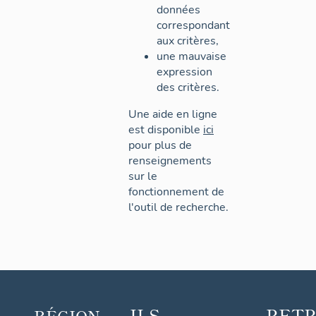
données
correspondant
aux critères,
une mauvaise
expression
des critères.
Une aide en ligne
est disponible
ici
pour plus de
renseignements
sur le
fonctionnement de
l'outil de recherche.
ILS
RET
RÉGION