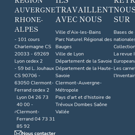
TRAVAILLENT
NOUS
AUVERGNE
AVEC NOUS
SUR
RHONE-
ALPES
Ville d'Aix-les-Bains
Bases de
- 101 cours
Parc Naturel Régional des
nationale
Charlemagne CS
Bauges
Collectio
20033 - 69269
Ville de Lyon
La revue I
Lyon cedex 2
Département de la Savoie
European
- 59 bd L. Jouhaux
Département de la Haute-
Les carne
CS 90706 -
Savoie
l'Inventai
63050 Clermont-
Clermont-Auvergne-
Ferrand cedex 2
Métropole
Lyon 04 26 73
Pays d’art et d’histoire de
40 00 -
Trévoux Dombes Saône
Clermont-
Vallée
Ferrand 04 73 31
85 92
Nous contacter