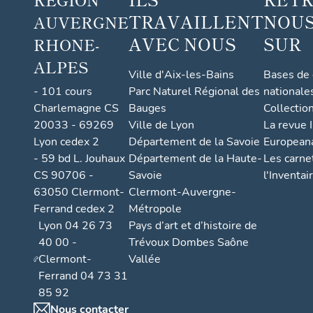
TRAVAILLENT
NOUS
AUVERGNE
AVEC NOUS
SUR
RHONE-
ALPES
Ville d'Aix-les-Bains
Bases de
- 101 cours
Parc Naturel Régional des
nationale
Charlemagne CS
Bauges
Collectio
20033 - 69269
Ville de Lyon
La revue I
Lyon cedex 2
Département de la Savoie
European
- 59 bd L. Jouhaux
Département de la Haute-
Les carne
CS 90706 -
Savoie
l'Inventai
63050 Clermont-
Clermont-Auvergne-
Ferrand cedex 2
Métropole
Lyon 04 26 73
Pays d’art et d’histoire de
40 00 -
Trévoux Dombes Saône
Clermont-
Vallée
Ferrand 04 73 31
85 92
Nous contacter