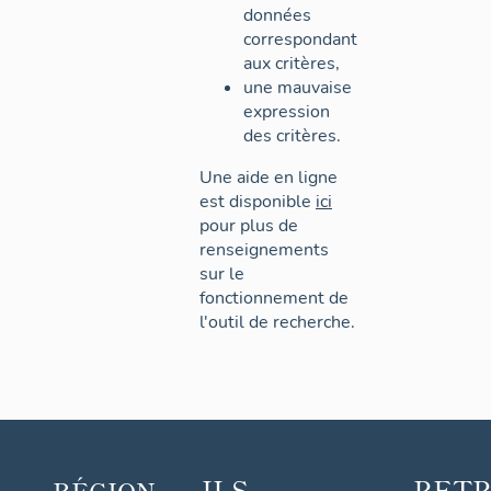
données
correspondant
aux critères,
une mauvaise
expression
des critères.
Une aide en ligne
est disponible
ici
pour plus de
renseignements
sur le
fonctionnement de
l'outil de recherche.
ILS
RET
RÉGION