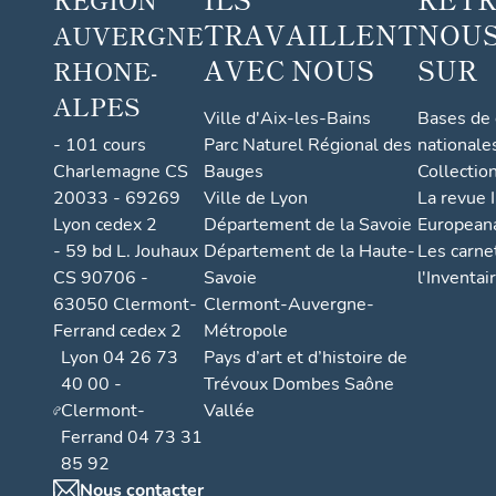
TRAVAILLENT
NOUS
AUVERGNE
AVEC NOUS
SUR
RHONE-
ALPES
Ville d'Aix-les-Bains
Bases de
- 101 cours
Parc Naturel Régional des
nationale
Charlemagne CS
Bauges
Collectio
20033 - 69269
Ville de Lyon
La revue I
Lyon cedex 2
Département de la Savoie
European
- 59 bd L. Jouhaux
Département de la Haute-
Les carne
CS 90706 -
Savoie
l'Inventai
63050 Clermont-
Clermont-Auvergne-
Ferrand cedex 2
Métropole
Lyon 04 26 73
Pays d’art et d’histoire de
40 00 -
Trévoux Dombes Saône
Clermont-
Vallée
Ferrand 04 73 31
85 92
Nous contacter