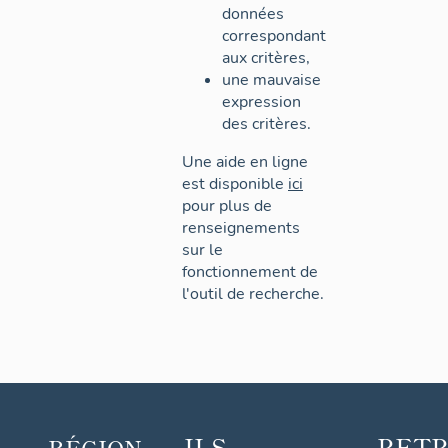
données
correspondant
aux critères,
une mauvaise
expression
des critères.
Une aide en ligne
est disponible
ici
pour plus de
renseignements
sur le
fonctionnement de
l'outil de recherche.
ILS
RET
RÉGION