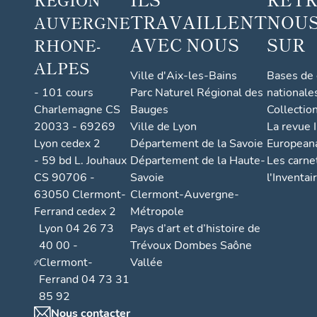
TRAVAILLENT
NOUS
AUVERGNE
AVEC NOUS
SUR
RHONE-
ALPES
Ville d'Aix-les-Bains
Bases de
- 101 cours
Parc Naturel Régional des
nationale
Charlemagne CS
Bauges
Collectio
20033 - 69269
Ville de Lyon
La revue I
Lyon cedex 2
Département de la Savoie
European
- 59 bd L. Jouhaux
Département de la Haute-
Les carne
CS 90706 -
Savoie
l'Inventai
63050 Clermont-
Clermont-Auvergne-
Ferrand cedex 2
Métropole
Lyon 04 26 73
Pays d’art et d’histoire de
40 00 -
Trévoux Dombes Saône
Clermont-
Vallée
Ferrand 04 73 31
85 92
Nous contacter