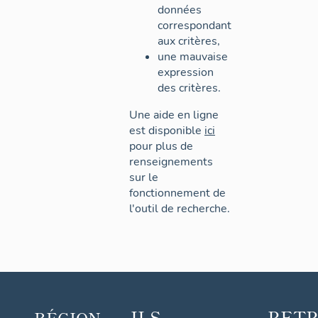
données
correspondant
aux critères,
une mauvaise
expression
des critères.
Une aide en ligne
est disponible
ici
pour plus de
renseignements
sur le
fonctionnement de
l'outil de recherche.
ILS
RET
RÉGION