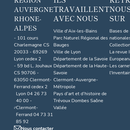
TRAVAILLENT
NOUS
AUVERGNE
AVEC NOUS
SUR
RHONE-
ALPES
Ville d'Aix-les-Bains
Bases de
- 101 cours
Parc Naturel Régional des
nationale
Charlemagne CS
Bauges
Collectio
20033 - 69269
Ville de Lyon
La revue I
Lyon cedex 2
Département de la Savoie
European
- 59 bd L. Jouhaux
Département de la Haute-
Les carne
CS 90706 -
Savoie
l'Inventai
63050 Clermont-
Clermont-Auvergne-
Ferrand cedex 2
Métropole
Lyon 04 26 73
Pays d’art et d’histoire de
40 00 -
Trévoux Dombes Saône
Clermont-
Vallée
Ferrand 04 73 31
85 92
Nous contacter