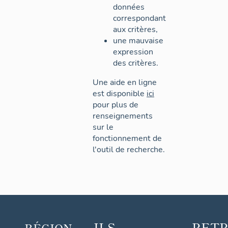
données
correspondant
aux critères,
une mauvaise
expression
des critères.
Une aide en ligne
est disponible
ici
pour plus de
renseignements
sur le
fonctionnement de
l'outil de recherche.
ILS
RET
RÉGION