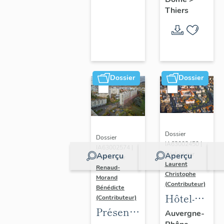
Thiers
Dossier
Dossier
Dossier
Dossier
IA63002450 |
IA63002574 |
Réalisé par
Aperçu
Aperçu
Réalisé par
Laurent
Renaud-
Christophe
Morand
(Contributeur)
Bénédicte
Hôtel-
(Contributeur)
Présentation
Dieu de
Auvergne-