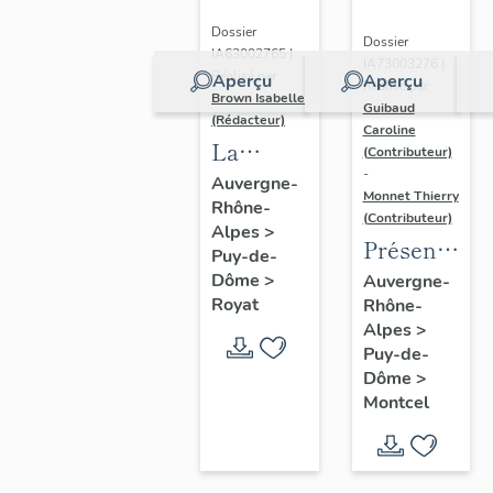
Dossier
Dossier
IA63002765 |
IA73003276 |
Réalisé par
Aperçu
Aperçu
Réalisé par
Brown Isabelle
Guibaud
(Rédacteur)
Caroline
La
(Contributeur)
-
station
Auvergne-
Monnet Thierry
Rhône-
thermale
(Contributeur)
Alpes
>
de
Présentatio
Puy-de-
Royat-
de la
Dôme
>
Auvergne-
Chamalières
Royat
Rhône-
commune
Alpes
>
de
Puy-de-
Montcel
Dôme
>
Montcel