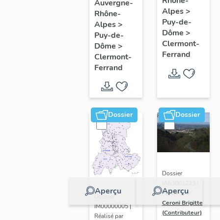
de
Rhône-
Clermont-
Auvergne-
Alpes
>
Rhône-
l'opération
Ferrand
Puy-de-
Alpes
>
ponctuelle
: les
Dôme
>
Puy-de-
"Muraille
raisons
Clermont-
Dôme
>
Ferrand
de
de
Clermont-
Ferrand
Chine"
l'étude
(de
Clermont-
Ferrand)
Dossier
Dossier
Dossier
IA63001223 |
Aperçu
Aperçu
Réalisé par
Dossier
Ceroni Brigitte
IM00000005 |
(Contributeur)
Réalisé par