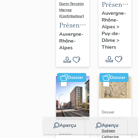
Présentatio
Durin-Tercelin
Maryse
de
Auvergne-
(Contributeur)
Rhône-
l'enquête
Présentation
Alpes
>
thématique
de
Puy-de-
Auvergne-
régionale
Dôme
>
Rhône-
l’opération
"Pentes
Thiers
Alpes
tissus et
de la
ornements
commune
liturgiques
de
en
Dossier
Dossier
Thiers"
Auvergne
Dossier
IA00141292 |
Aperçu
Aperçu
Réalisé par
Guégan
Dossier
Catherine