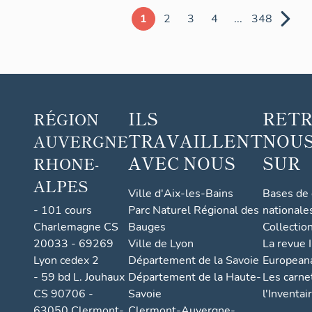
1
2
3
4
...
348
ILS
RET
RÉGION
TRAVAILLENT
NOUS
AUVERGNE
AVEC NOUS
SUR
RHONE-
ALPES
Ville d'Aix-les-Bains
Bases de
- 101 cours
Parc Naturel Régional des
nationale
Charlemagne CS
Bauges
Collectio
20033 - 69269
Ville de Lyon
La revue I
Lyon cedex 2
Département de la Savoie
European
- 59 bd L. Jouhaux
Département de la Haute-
Les carne
CS 90706 -
Savoie
l'Inventai
63050 Clermont-
Clermont-Auvergne-