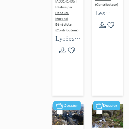
IA00141405 |
(Contributeur)
Réalisé par
Les
Renaud-
Morand
collèges
Bénédicte
jésuites
(Contributeur)
d'Ancien
Lycées
Régime
publics
(1556-
en
1763)
espace
dans la
urbain
région
(1802-
Auvergne-
1988)
Rhône-
Alpes
Dossier
Dossier
(DOSSIER
EN
COURS)