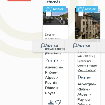
affichés
Dossier
Dossier
Dossier
IA63002771 |
Réalisé par
Aperçu
Aperçu
Brown Isabelle
Dossier
(Rédacteur)
IA63001227 |
Points
Réalisé par
de vue
Ceroni Brigitte
Auvergne-
(Contributeur)
Rhône-
sur le
Demeures
Alpes
>
paysage
Puy-de-
en site
Auvergne-
thermal
Dôme
>
Rhône-
de pente
Royat
Alpes
>
Puy-de-
Dôme
>