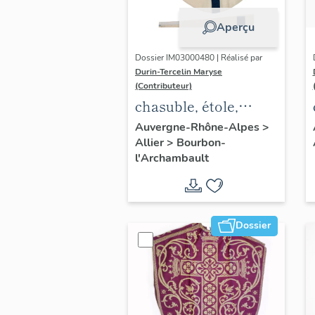
Aperçu
Dossier IM03000480 | Réalisé par
Durin-Tercelin Maryse
(Contributeur)
chasuble, étole,
ornement blanc n°2
Auvergne-Rhône-Alpes
>
Allier
>
Bourbon-
l'Archambault
Dossier