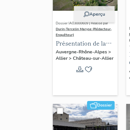
Aperçu
Dossier IA03000609 | Réalisé par
Durin-Tercelin Maryse (Rédacteur,
Enquêteur)
Présentation de la
commune de
Auvergne-Rhône-Alpes
>
Allier
>
Château-sur-Allier
Château-sur-Allier
Dossier