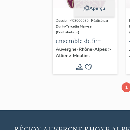
Aperçu
Dossier IM03000585 | Réalisé par
Durin-Tercelin Maryse
(Contributeur)
ensemble de 5
chapes (non
Auvergne-Rhône-Alpes
>
Allier
>
Moulins
étudiées), de 15
chasubles, 17
dalmatiques et les
accessoires :
1
ornement violet n°2
RÉGION
AUVERGNE RHONE-ALPE