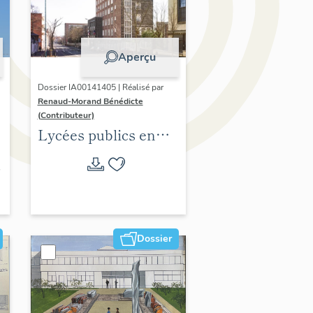
Aperçu
Dossier IA00141405 | Réalisé par
Renaud-Morand Bénédicte
(Contributeur)
Lycées publics en
espace urbain (1802-
1988)
Dossier