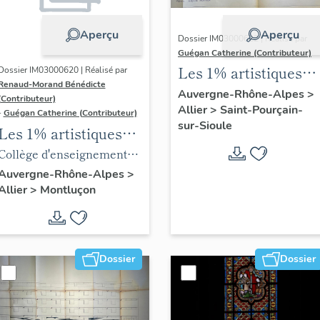
Aperçu
Aperçu
Dossier IM03000622 | Réalisé par
Guégan Catherine (Contributeur)
Les 1% artistiques
Dossier IM03000620 | Réalisé par
Renaud-Morand Bénédicte
du lycée Blaise-de-
Auvergne-Rhône-Alpes
>
(Contributeur)
Allier
>
Saint-Pourçain-
Vigenère
-
Guégan Catherine (Contributeur)
sur-Sioule
Les 1% artistiques
du lycée Maurice-
Collège d'enseignement
Guyot
technique, puis lycée
Auvergne-Rhône-Alpes
>
Allier
>
Montluçon
d'enseignement
professionnel de Nerdre,
puis lycée professionnel
Maurice-Guyot,
Dossier
Dossier
actuellement immeuble à
logements, boutiques,
ateliers et école