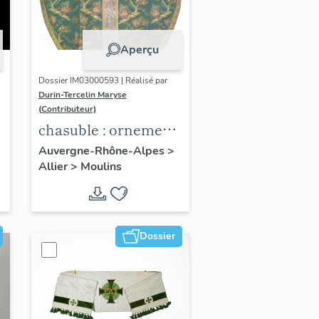
Aperçu
Dossier IM03000593 | Réalisé par
Durin-Tercelin Maryse
(Contributeur)
chasuble : ornement
vert n°1
Auvergne-Rhône-Alpes
>
Allier
>
Moulins
Dossier