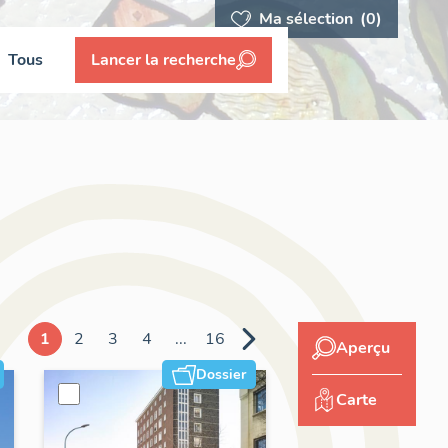
Ma sélection
(0)
Tous
Lancer la recherche
1
2
3
4
...
16
Aperçu
Dossier
Carte