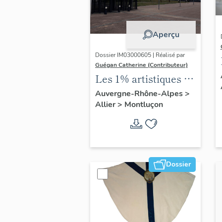
Aperçu
Dossier IM03000605 | Réalisé par
Guégan Catherine (Contributeur)
Les 1% artistiques de
l'école nationale
Auvergne-Rhône-Alpes
>
Allier
>
Montluçon
professionnelle de
Montluçon, actuel
lycée Paul-Constans
Dossier