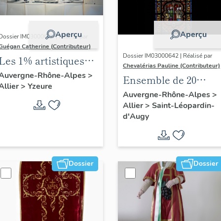
Aperçu
Aperçu
Dossier IM03000626 | Réalisé par
Guégan Catherine (Contributeur)
Dossier IM03000642 | Réalisé par
Les 1% artistiques
Chevalérias Pauline (Contributeur)
du lycée Jean-
Auvergne-Rhône-Alpes
>
Ensemble de 20
Allier
>
Yzeure
Monnet d'Yzeure
verrières
Auvergne-Rhône-Alpes
>
Allier
>
Saint-Léopardin-
d'Augy
Dossier
Dossier