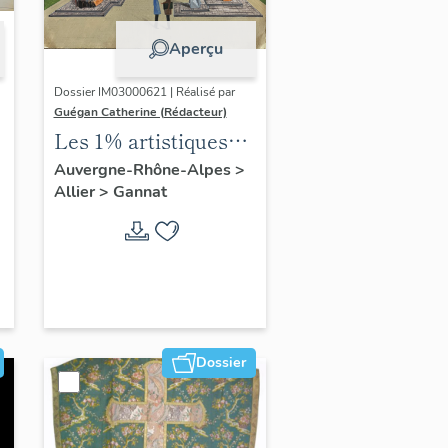
Aperçu
Dossier IM03000621 | Réalisé par
Guégan Catherine (Rédacteur)
Les 1% artistiques
du lycée Gustave-
Auvergne-Rhône-Alpes
>
Allier
>
Gannat
Eiffel
Dossier