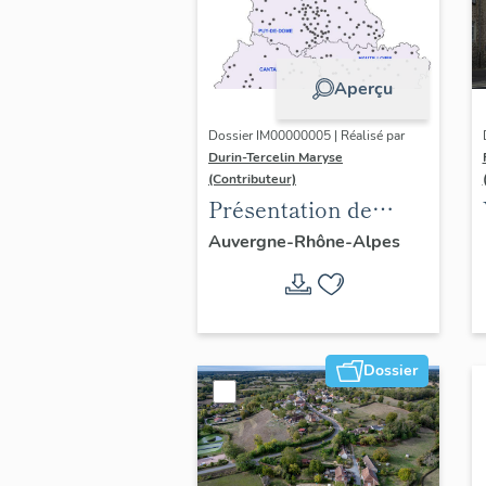
Aperçu
Dossier IM00000005 | Réalisé par
Durin-Tercelin Maryse
(Contributeur)
Présentation de
l’opération tissus et
Auvergne-Rhône-Alpes
ornements
liturgiques en
Auvergne
Dossier