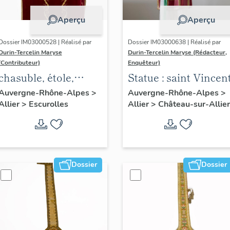
Aperçu
Aperçu
Dossier IM03000528 | Réalisé par
Dossier IM03000638 | Réalisé par
Durin-Tercelin Maryse
Durin-Tercelin Maryse (Rédacteur,
(Contributeur)
Enquêteur)
chasuble, étole,
Statue : saint Vincen
manipule, voile de
Auvergne-Rhône-Alpes
>
Auvergne-Rhône-Alpes
>
Allier
>
Escurolles
Allier
>
Château-sur-Allier
calice, bourse de
corporal : ornement
rouge
Dossier
Dossier