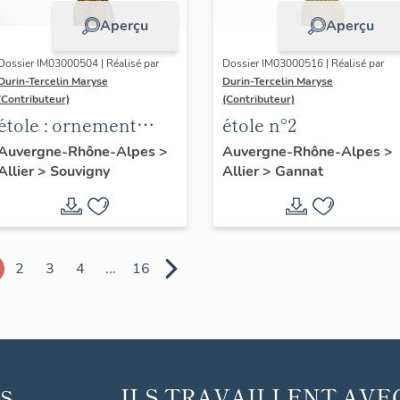
Aperçu
Aperçu
Dossier IM03000504 | Réalisé par
Dossier IM03000516 | Réalisé par
Durin-Tercelin Maryse
Durin-Tercelin Maryse
(Contributeur)
(Contributeur)
étole : ornement
étole n°2
blanc
Auvergne-Rhône-Alpes
>
Auvergne-Rhône-Alpes
>
Allier
>
Souvigny
Allier
>
Gannat
2
3
4
...
16
ILS TRAVAILLENT AVE
S