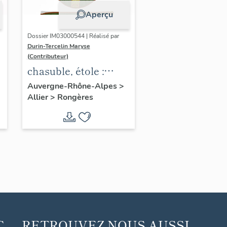
Aperçu
Dossier IM03000544 | Réalisé par
Durin-Tercelin Maryse
(Contributeur)
chasuble, étole :
ornement vert
Auvergne-Rhône-Alpes
>
Allier
>
Rongères
C
RETROUVEZ NOUS AUSSI