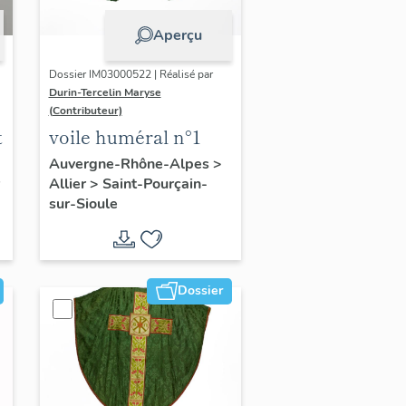
Aperçu
Dossier IM03000522 | Réalisé par
Durin-Tercelin Maryse
(Contributeur)
t
voile huméral n°1
Auvergne-Rhône-Alpes
>
Allier
>
Saint-Pourçain-
sur-Sioule
Dossier