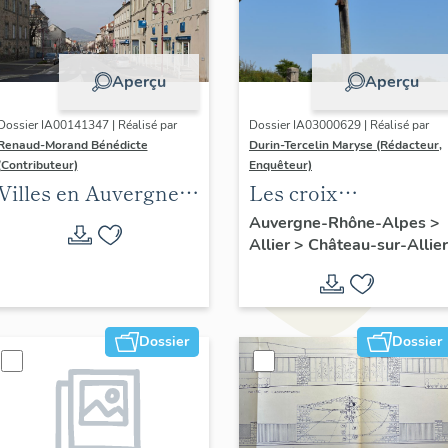
Aperçu
Aperçu
Dossier IA00141347 | Réalisé par
Dossier IA03000629 | Réalisé par
Renaud-Morand Bénédicte
Durin-Tercelin Maryse (Rédacteur,
(Contributeur)
Enquêteur)
Villes en Auvergne :
Les croix
les formes urbaines
monumentales de la
Auvergne-Rhône-Alpes
>
Allier
>
Château-sur-Allier
commune de
Château-sur-Allier
Dossier
Dossier