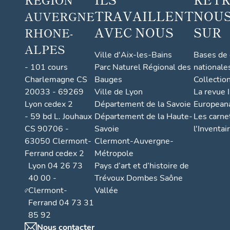
TRAVAILLENT
NOUS
AUVERGNE
AVEC NOUS
SUR
RHONE-
ALPES
Ville d'Aix-les-Bains
Bases de
- 101 cours
Parc Naturel Régional des
nationale
Charlemagne CS
Bauges
Collectio
20033 - 69269
Ville de Lyon
La revue I
Lyon cedex 2
Département de la Savoie
European
- 59 bd L. Jouhaux
Département de la Haute-
Les carne
CS 90706 -
Savoie
l'Inventai
63050 Clermont-
Clermont-Auvergne-
Ferrand cedex 2
Métropole
Lyon 04 26 73
Pays d’art et d’histoire de
40 00 -
Trévoux Dombes Saône
Clermont-
Vallée
Ferrand 04 73 31
85 92
Nous contacter