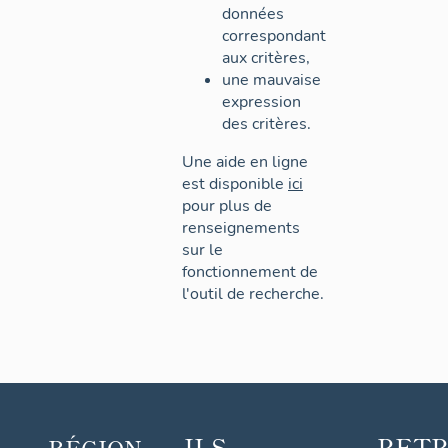
données
correspondant
aux critères,
une mauvaise
expression
des critères.
Une aide en ligne
est disponible
ici
pour plus de
renseignements
sur le
fonctionnement de
l'outil de recherche.
ILS
RET
RÉGION