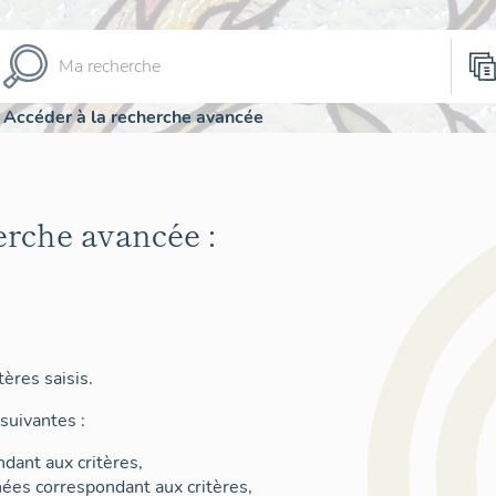
Accéder à la recherche avancée
erche avancée :
ères saisis.
suivantes :
dant aux critères,
nées correspondant aux critères,