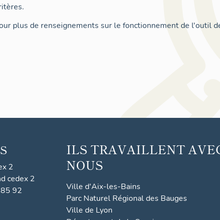
itères.
ur plus de renseignements sur le fonctionnement de l'outil d
ILS TRAVAILLENT AVE
S
NOUS
ex 2
nd cedex 2
Ville d'Aix-les-Bains
 85 92
Parc Naturel Régional des Bauges
Ville de Lyon