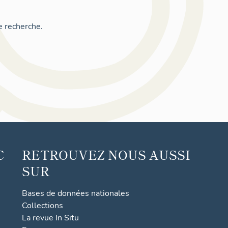
e recherche.
C
RETROUVEZ NOUS AUSSI
SUR
Bases de données nationales
Collections
La revue In Situ