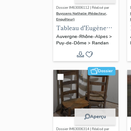
Dossier IM63006112 | Réalisé par
Buyssens Nathalie (Rédacteur,
Enquêteur)
Tableau d'Eugène
Romain Van
Auvergne-Rhône-Alpes
>
Puy-de-Dôme
>
Randan
Maldeghem - " La
prière de Marie-
Amélie "
Dossier
Aperçu
Dossier IM63006314 | Réalisé par