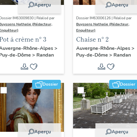
Aperçu
Aperçu
Dossier IM63009830 | Réalisé par
Dossier IM63006126 | Réalisé par
Buyssens Nathalie (Rédacteur,
Buyssens Nathalie (Rédacteur,
Enquêteur)
Enquêteur)
Pot à crème n° 3
Chaise n° 2
Auvergne-Rhône-Alpes
>
Auvergne-Rhône-Alpes
>
Puy-de-Dôme
>
Randan
Puy-de-Dôme
>
Randan
Dossier
Dossier
Aperçu
Aperçu