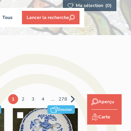
Ma sélection
(0)
Tous
Lancer la recherche
1
2
3
4
...
278
Aperçu
Dossier
Carte