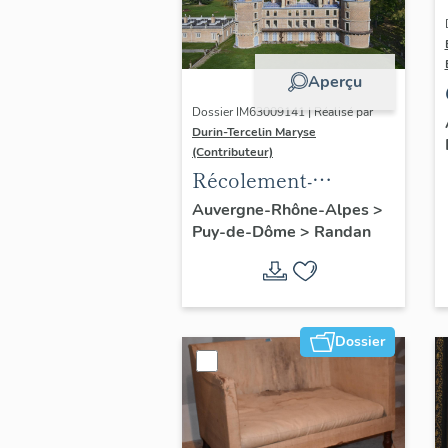
Aperçu
Dossier IM63009141 | Réalisé par
Durin-Tercelin Maryse
(Contributeur)
Récolement-
inventaire du fonds
Auvergne-Rhône-Alpes
>
Puy-de-Dôme
>
Randan
mobilier du domaine
royal de Randan
Dossier