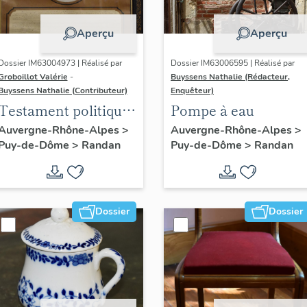
Aperçu
Aperçu
Dossier IM63004973 | Réalisé par
Dossier IM63006595 | Réalisé par
Groboillot Valérie
-
Buyssens Nathalie (Rédacteur,
Buyssens Nathalie (Contributeur)
Enquêteur)
Testament politique
Pompe à eau
de Philippe
Auvergne-Rhône-Alpes
>
Auvergne-Rhône-Alpes
>
Puy-de-Dôme
>
Randan
Puy-de-Dôme
>
Randan
d'Orléans, comte de
Paris
Dossier
Dossier