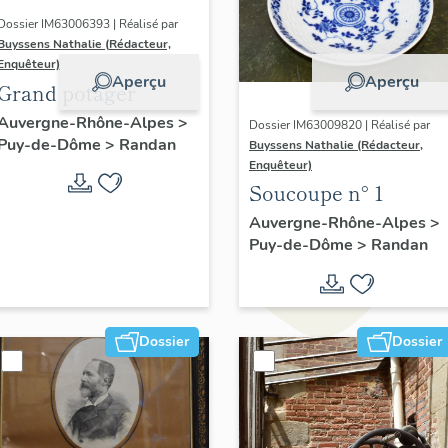
Dossier IM63006393 | Réalisé par
Buyssens Nathalie (Rédacteur,
Enquêteur)
Aperçu
Aperçu
Grand potager
Auvergne-Rhône-Alpes
>
Dossier IM63009820 | Réalisé par
Puy-de-Dôme
>
Randan
Buyssens Nathalie (Rédacteur,
Enquêteur)
Soucoupe n° 1
Auvergne-Rhône-Alpes
>
Puy-de-Dôme
>
Randan
Dossier
Dossier