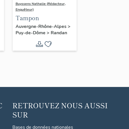
Buyssens Nathalie (Rédacteur,
Enquêteur)
Tampon
Auvergne-Rhône-Alpes
>
Puy-de-Dôme
>
Randan
C
RETROUVEZ NOUS AUSSI
SUR
Bases de données nationales