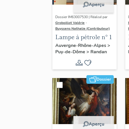
Aperçu
Dossier IM63007530 | Réalisé par
Groboillot Valérie
-
Buyssens Nathalie (Contributeur)
Lampe à pétrole n° 1
Auvergne-Rhône-Alpes
>
Puy-de-Dôme
>
Randan
Dossier
Aperçu