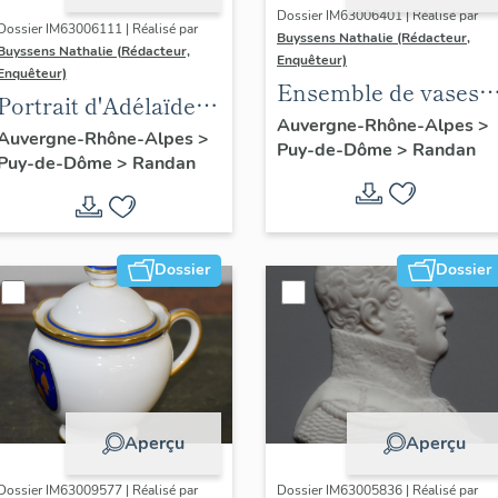
Dossier IM63006401 | Réalisé par
Dossier IM63006111 | Réalisé par
Buyssens Nathalie (Rédacteur,
Buyssens Nathalie (Rédacteur,
Enquêteur)
Enquêteur)
Ensemble de vases
Portrait d'Adélaïde
Médicis en fonte
Auvergne-Rhône-Alpes
>
d'Orléans, d'après
Auvergne-Rhône-Alpes
>
Puy-de-Dôme
>
Randan
peints (33)
Puy-de-Dôme
>
Randan
François Gérard
Dossier
Dossier
Aperçu
Aperçu
Dossier IM63009577 | Réalisé par
Dossier IM63005836 | Réalisé par