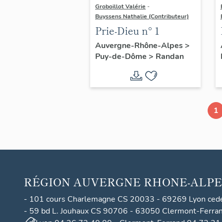
Groboillot Valérie
-
Buyssens Nathalie (Contributeur)
Prie-Dieu n° 1
Auvergne-Rhône-Alpes
>
Puy-de-Dôme
>
Randan
1
RÉGION
AUVERGNE RHONE-ALPE
- 101 cours Charlemagne CS 20033 - 69269 Lyon ced
- 59 bd L. Jouhaux CS 90706 - 63050 Clermont-Ferra