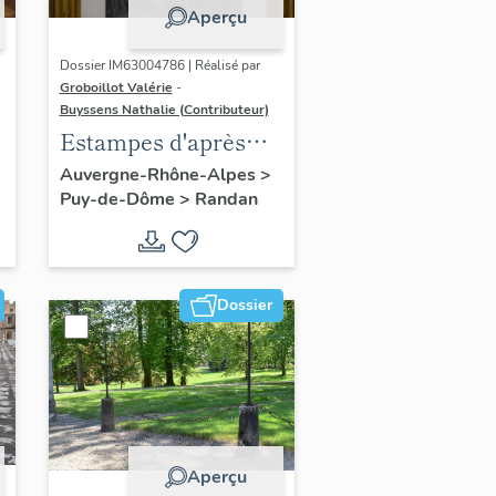
Aperçu
Dossier IM63004786 | Réalisé par
Groboillot Valérie
-
Buyssens Nathalie (Contributeur)
Estampes d'après
Franz Xaver
Auvergne-Rhône-Alpes
>
Puy-de-Dôme
>
Randan
Winterhalter (2) :
Portrait de Louis
Philippe Ier, roi des
Français
Dossier
Aperçu