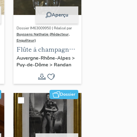
Aperçu
Dossier IM63009950 | Réalisé par
Buyssens Nathalie (Rédacteur,
Enquêteur)
Flûte à champagne
n° 9
Auvergne-Rhône-Alpes
>
Puy-de-Dôme
>
Randan
Dossier