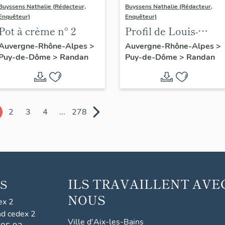
Buyssens Nathalie (Rédacteur,
Buyssens Nathalie (Rédacteur,
Enquêteur)
Enquêteur)
Pot à crème n° 2
Profil de Louis-
Philippe duc
Auvergne-Rhône-Alpes
>
Auvergne-Rhône-Alpes
>
Puy-de-Dôme
>
Randan
Puy-de-Dôme
>
Randan
d'Orléans en
porcelaine de Sèvres
2
3
4
...
278
ILS TRAVAILLENT AVE
S
NOUS
ex 2
nd cedex 2
Ville d'Aix-les-Bains