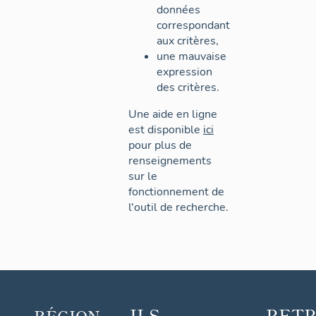
données
correspondant
aux critères,
une mauvaise
expression
des critères.
Une aide en ligne
est disponible
ici
pour plus de
renseignements
sur le
fonctionnement de
l'outil de recherche.
ILS
RET
RÉGION