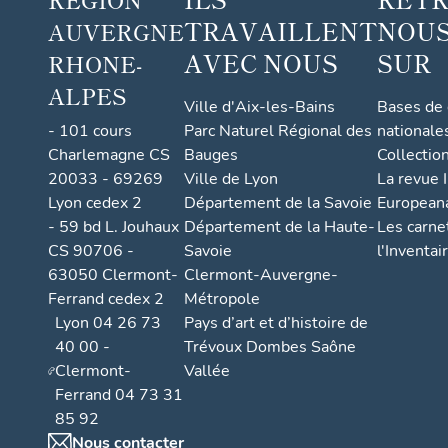
TRAVAILLENT
NOUS
AUVERGNE
AVEC NOUS
SUR
RHONE-
ALPES
Ville d'Aix-les-Bains
Bases de
- 101 cours
Parc Naturel Régional des
nationale
Charlemagne CS
Bauges
Collectio
20033 - 69269
Ville de Lyon
La revue I
Lyon cedex 2
Département de la Savoie
European
- 59 bd L. Jouhaux
Département de la Haute-
Les carne
CS 90706 -
Savoie
l'Inventai
63050 Clermont-
Clermont-Auvergne-
Ferrand cedex 2
Métropole
Lyon 04 26 73
Pays d’art et d’histoire de
40 00 -
Trévoux Dombes Saône
Clermont-
Vallée
Ferrand 04 73 31
85 92
Nous contacter