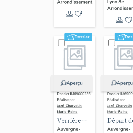
Lyon 8e
Arrondissement
Arrondisse
Dossier
Dos
Aperçu
Aperçu
Dossier IM69000236 |
Dossier IM6900
Réalisé par
Réalisé par
Jazé-Charvolin
Jazé-Charvolin
Marie-Reine
Marie-Reine
Verrière
Départ d
décorative
rampe
Auvergne-
Auvergne-