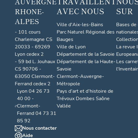
TRAVAILLENT
NOUS
AUVERGNE
AVEC NOUS
SUR
RHONE-
ALPES
Ville d'Aix-les-Bains
Bases de
- 101 cours
Parc Naturel Régional des
nationale
Charlemagne CS
Bauges
Collectio
20033 - 69269
Ville de Lyon
La revue I
Lyon cedex 2
Département de la Savoie
European
- 59 bd L. Jouhaux
Département de la Haute-
Les carne
CS 90706 -
Savoie
l'Inventai
63050 Clermont-
Clermont-Auvergne-
Ferrand cedex 2
Métropole
Lyon 04 26 73
Pays d’art et d’histoire de
40 00 -
Trévoux Dombes Saône
Clermont-
Vallée
Ferrand 04 73 31
85 92
Nous contacter
Aide