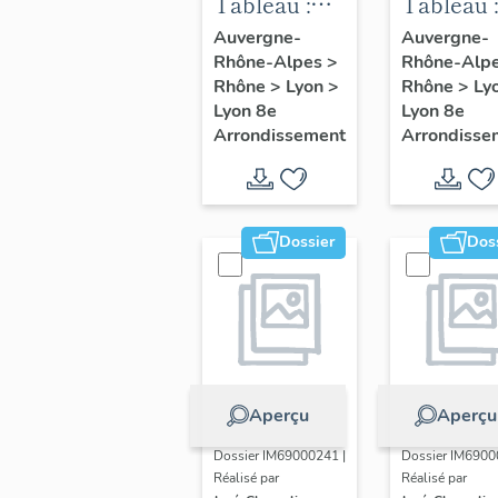
Tableau :
Tableau :
Louis
Orage sur
Auvergne-
Auvergne-
Rhône-Alpes
>
Rhône-Alp
Lumière et
Dranse
Rhône
>
Lyon
>
Rhône
>
Ly
son appareil
Lyon 8e
Lyon 8e
de
Arrondissement
Arrondisse
projection
en relief
Dossier
Dos
Aperçu
Aperçu
Dossier IM69000241 |
Dossier IM6900
Réalisé par
Réalisé par