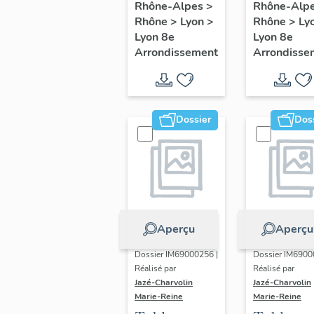
Rhône-Alpes
>
Rhône-Alp
d'appui ;
Rhône
>
Lyon
>
Rhône
>
Ly
vase
Lyon 8e
Lyon 8e
décoratif
Arrondissement
Arrondisse
Dossier
Dos
Aperçu
Aperçu
Dossier IM69000256 |
Dossier IM6900
Réalisé par
Réalisé par
Jazé-Charvolin
Jazé-Charvolin
Marie-Reine
Marie-Reine