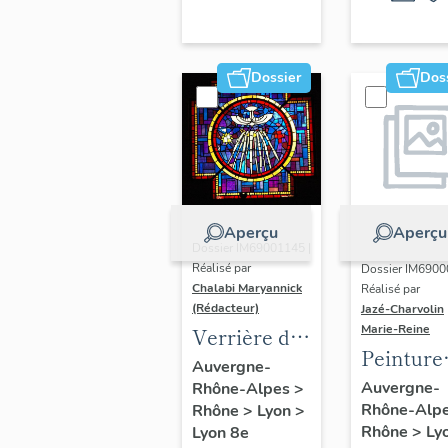
Dossier
Dos
Aperçu
Aperçu
Dossier IM69001145 |
Réalisé par
Dossier IM6900
Chalabi Maryannick
Réalisé par
(Rédacteur)
Jazé-Charvolin
Marie-Reine
Verrière des
Peinture
anciens
Auvergne-
monumen
Auvergne-
Rhône-Alpes
>
fonts
Rhône-Alp
Rhône
>
Lyon
>
baptismaux
Rhône
>
Ly
Lyon 8e