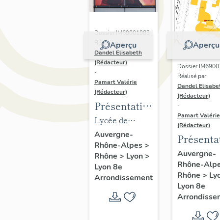
Dossier IM69001983 |
Réalisé par
Aperçu
Aperçu
Dandel Elisabeth
(Rédacteur)
Dossier IM6900
-
Réalisé par
Pamart Valérie
Dandel Elisabe
(Rédacteur)
(Rédacteur)
Présentation
-
Pamart Valérie
des 1% du
Lycée de
(Rédacteur)
Lycée
jeunes filles,
Auvergne-
Présenta
Rhône-Alpes
>
Auguste-et-
puis lycée
des 1% d
Auvergne-
Rhône
>
Lyon
>
Louis-
polyvalent
Rhône-Alp
lycée
Lyon 8e
Lumière
Auguste-et-
Rhône
>
Ly
Arrondissement
Colbert
Lyon 8e
Louis-Lumière
Arrondisse