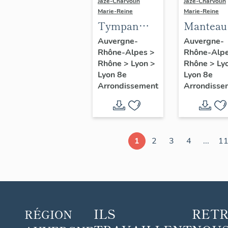
Jazé-Charvolin
Jazé-Charvolin
Marie-Reine
Marie-Reine
Tympan
Manteau
(décor
cheminée
Auvergne-
Auvergne-
Rhône-Alpes
>
Rhône-Alp
d'élévation
trumeau
Rhône
>
Lyon
>
Rhône
>
Ly
extérieure) :
cheminée
Lyon 8e
Lyon 8e
Minerve
buste à
Arrondissement
Arrondisse
l'italienn
sur
piédouc
1
2
3
4
...
1
ILS
RET
RÉGION