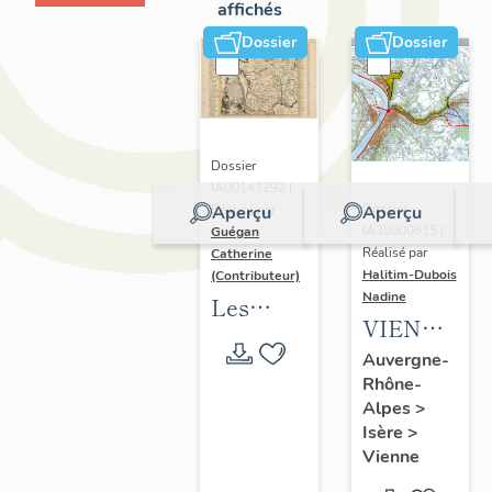
affichés
Dossier
Dossier
Dossier
IA00141292 |
Dossier
Aperçu
Aperçu
Réalisé par
IA38000615 |
Guégan
Réalisé par
Catherine
Halitim-Dubois
(Contributeur)
Nadine
Les
VIENNE
collèges
:
Auvergne-
jésuites
Rhône-
Patrimoine
d'Ancien
Alpes
>
industriel
Régime
Isère
>
et
(1556-
Vienne
habitat :
1763)