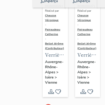
Aperçu
Aperçu
Dossier
Dossier
IM38000020 |
IM38000027 |
Réalisé par
Réalisé par
Chausse
Chausse
Véronique
Véronique
-
-
Pairaudeau
Pairaudeau
Catherine
Catherine
-
-
Bellet Jérôme
Bellet Jérôme
(Contributeur)
(Contributeur)
Verrière
Verrière
: martyrs
(baie
Auvergne-
Auvergne-
Rhône-
Rhône-
de la
132),
Alpes
>
Alpes
>
légion
verrière
Isère
>
Isère
>
thébaine
héraldique
Vienne
Vienne
(baie
101),
verrière