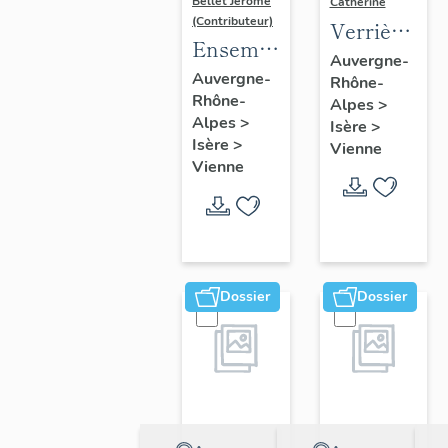
Bellet Jérôme
Catherine
(Contributeur)
Verrière
Ensemble
: les trois
Auvergne-
de 6
Auvergne-
Rhône-
Vertus
Rhône-
verrières
Alpes
>
théologales
Alpes
>
Isère
>
figurées
(baie 5),
Isère
>
Vienne
verrière
Vienne
à
personnage
Dossier
Dossier