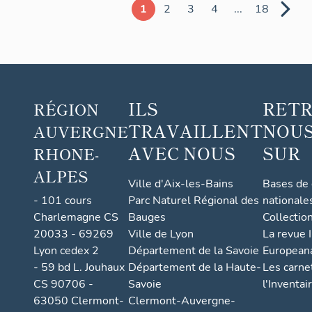
à
1
2
3
4
...
18
personnages
ILS
RET
RÉGION
TRAVAILLENT
NOUS
AUVERGNE
AVEC NOUS
SUR
RHONE-
ALPES
Ville d'Aix-les-Bains
Bases de
- 101 cours
Parc Naturel Régional des
nationale
Charlemagne CS
Bauges
Collectio
20033 - 69269
Ville de Lyon
La revue I
Lyon cedex 2
Département de la Savoie
European
- 59 bd L. Jouhaux
Département de la Haute-
Les carne
CS 90706 -
Savoie
l'Inventai
63050 Clermont-
Clermont-Auvergne-