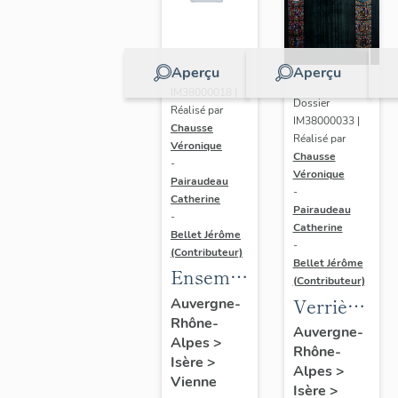
et
d'industrie,
lycée,
Aperçu
Aperçu
Dossier
actuellement
IM38000018 |
Dossier
Réalisé par
collège
IM38000033 |
Chausse
François-
Réalisé par
Véronique
Chausse
Ponsard
-
Véronique
Pairaudeau
-
Catherine
Pairaudeau
-
Catherine
Bellet Jérôme
-
(Contributeur)
Bellet Jérôme
Ensemble
(Contributeur)
de 5
Verrière
Auvergne-
Rhône-
verrières
(vitrail
Auvergne-
Alpes
>
figurées :
Rhône-
archéologiq
Isère
>
Alpes
>
figures
:
Vienne
Isère
>