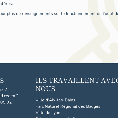
itères.
ur plus de renseignements sur le fonctionnement de l'outil d
ILS TRAVAILLENT AVE
S
NOUS
ex 2
nd cedex 2
Ville d'Aix-les-Bains
 85 92
Parc Naturel Régional des Bauges
Ville de Lyon