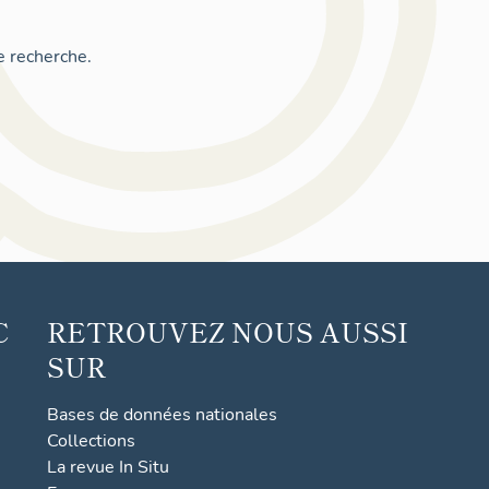
e recherche.
C
RETROUVEZ NOUS AUSSI
SUR
Bases de données nationales
Collections
La revue In Situ