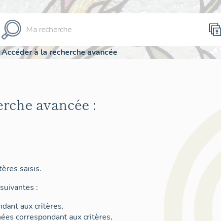
Accéder à la recherche avancée
erche avancée :
ères saisis.
suivantes :
dant aux critères,
nées correspondant aux critères,