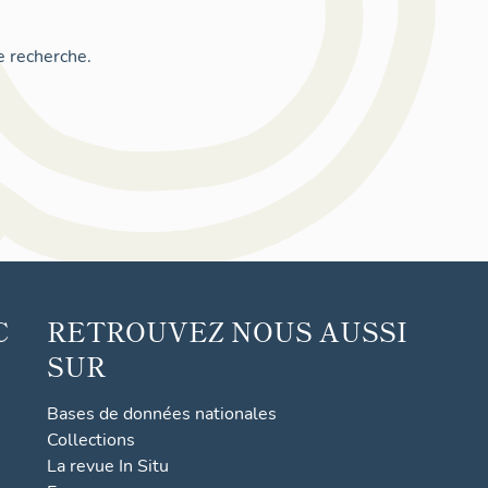
e recherche.
C
RETROUVEZ NOUS AUSSI
SUR
Bases de données nationales
Collections
La revue In Situ