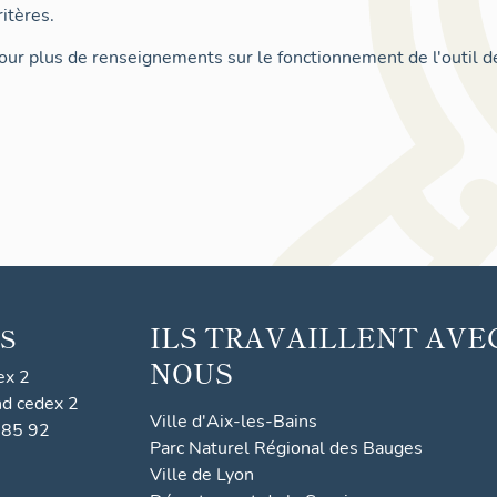
itères.
ur plus de renseignements sur le fonctionnement de l'outil d
ILS TRAVAILLENT AVE
S
NOUS
ex 2
nd cedex 2
Ville d'Aix-les-Bains
 85 92
Parc Naturel Régional des Bauges
Ville de Lyon