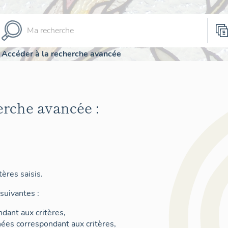
Accéder à la recherche avancée
erche avancée :
ères saisis.
suivantes :
dant aux critères,
nées correspondant aux critères,