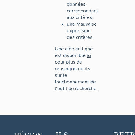
données
correspondant
aux critères,
une mauvaise
expression
des critères.
Une aide en ligne
est disponible
ici
pour plus de
renseignements
sur le
fonctionnement de
l'outil de recherche.
ILS
RET
RÉGION