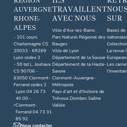
TRAVAILLENT
NOUS
AUVERGNE
AVEC NOUS
SUR
RHONE-
ALPES
Ville d'Aix-les-Bains
Bases de
- 101 cours
Parc Naturel Régional des
nationale
Charlemagne CS
Bauges
Collectio
20033 - 69269
Ville de Lyon
La revue I
Lyon cedex 2
Département de la Savoie
European
- 59 bd L. Jouhaux
Département de la Haute-
Les carne
CS 90706 -
Savoie
l'Inventai
63050 Clermont-
Clermont-Auvergne-
Ferrand cedex 2
Métropole
Lyon 04 26 73
Pays d’art et d’histoire de
40 00 -
Trévoux Dombes Saône
Clermont-
Vallée
Ferrand 04 73 31
85 92
Nous contacter