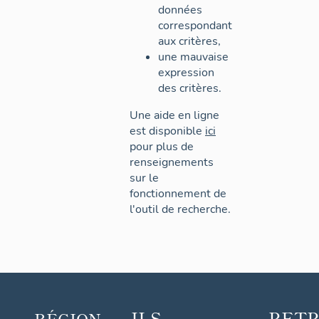
données
correspondant
aux critères,
une mauvaise
expression
des critères.
Une aide en ligne
est disponible
ici
pour plus de
renseignements
sur le
fonctionnement de
l'outil de recherche.
ILS
RET
RÉGION