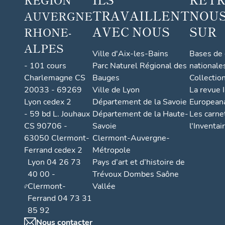
TRAVAILLENT
NOUS
AUVERGNE
AVEC NOUS
SUR
RHONE-
ALPES
Ville d'Aix-les-Bains
Bases de
- 101 cours
Parc Naturel Régional des
nationale
Charlemagne CS
Bauges
Collectio
20033 - 69269
Ville de Lyon
La revue I
Lyon cedex 2
Département de la Savoie
European
- 59 bd L. Jouhaux
Département de la Haute-
Les carne
CS 90706 -
Savoie
l'Inventai
63050 Clermont-
Clermont-Auvergne-
Ferrand cedex 2
Métropole
Lyon 04 26 73
Pays d’art et d’histoire de
40 00 -
Trévoux Dombes Saône
Clermont-
Vallée
Ferrand 04 73 31
85 92
Nous contacter