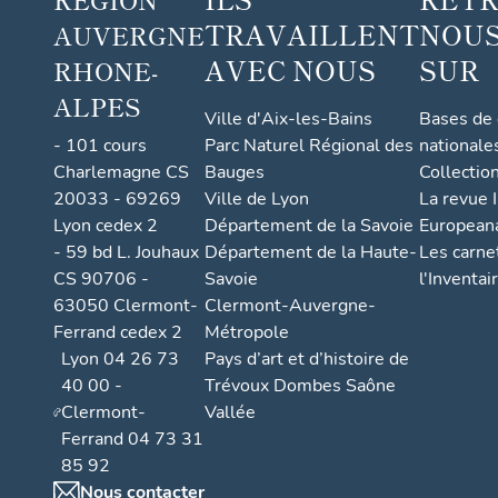
TRAVAILLENT
NOUS
AUVERGNE
AVEC NOUS
SUR
RHONE-
ALPES
Ville d'Aix-les-Bains
Bases de
- 101 cours
Parc Naturel Régional des
nationale
Charlemagne CS
Bauges
Collectio
20033 - 69269
Ville de Lyon
La revue I
Lyon cedex 2
Département de la Savoie
European
- 59 bd L. Jouhaux
Département de la Haute-
Les carne
CS 90706 -
Savoie
l'Inventai
63050 Clermont-
Clermont-Auvergne-
Ferrand cedex 2
Métropole
Lyon 04 26 73
Pays d’art et d’histoire de
40 00 -
Trévoux Dombes Saône
Clermont-
Vallée
Ferrand 04 73 31
85 92
Nous contacter