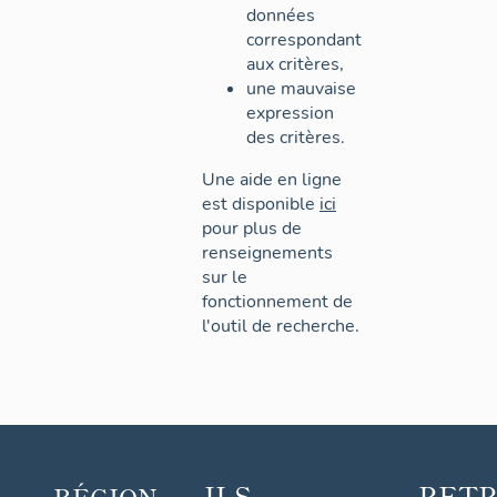
données
correspondant
aux critères,
une mauvaise
expression
des critères.
Une aide en ligne
est disponible
ici
pour plus de
renseignements
sur le
fonctionnement de
l'outil de recherche.
ILS
RET
RÉGION