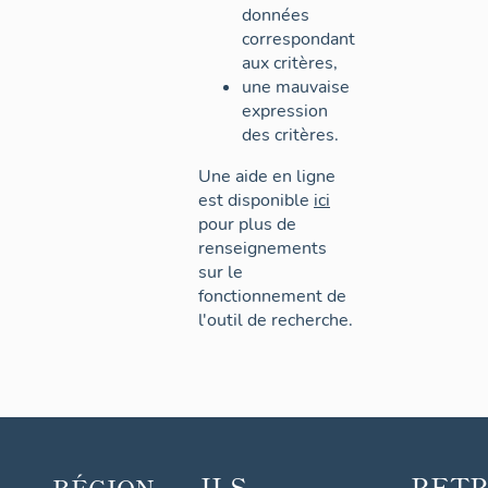
données
correspondant
aux critères,
une mauvaise
expression
des critères.
Une aide en ligne
est disponible
ici
pour plus de
renseignements
sur le
fonctionnement de
l'outil de recherche.
ILS
RET
RÉGION