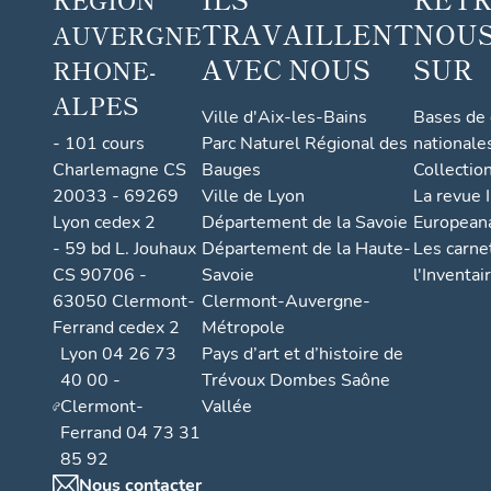
TRAVAILLENT
NOUS
AUVERGNE
AVEC NOUS
SUR
RHONE-
ALPES
Ville d'Aix-les-Bains
Bases de
- 101 cours
Parc Naturel Régional des
nationale
Charlemagne CS
Bauges
Collectio
20033 - 69269
Ville de Lyon
La revue I
Lyon cedex 2
Département de la Savoie
European
- 59 bd L. Jouhaux
Département de la Haute-
Les carne
CS 90706 -
Savoie
l'Inventai
63050 Clermont-
Clermont-Auvergne-
Ferrand cedex 2
Métropole
Lyon 04 26 73
Pays d’art et d’histoire de
40 00 -
Trévoux Dombes Saône
Clermont-
Vallée
Ferrand 04 73 31
85 92
Nous contacter