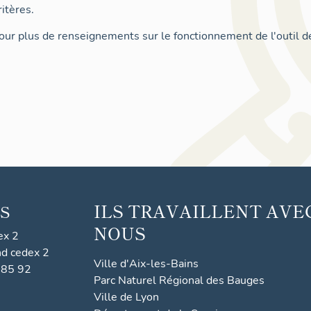
itères.
ur plus de renseignements sur le fonctionnement de l'outil d
ILS TRAVAILLENT AVE
S
NOUS
ex 2
nd cedex 2
Ville d'Aix-les-Bains
 85 92
Parc Naturel Régional des Bauges
Ville de Lyon