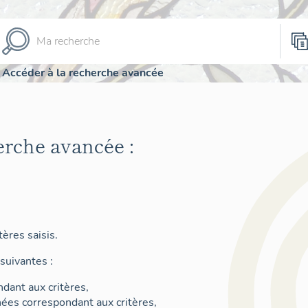
Accéder à la recherche avancée
erche avancée :
ères saisis.
suivantes :
dant aux critères,
nées correspondant aux critères,