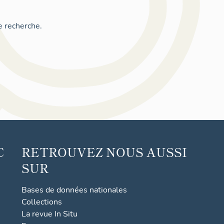
e recherche.
C
RETROUVEZ NOUS AUSSI
SUR
Bases de données nationales
Collections
La revue In Situ