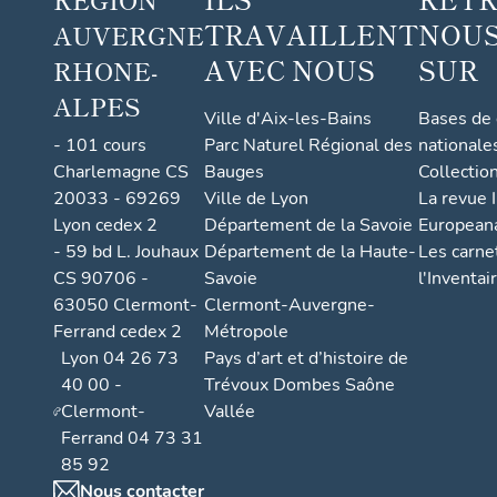
TRAVAILLENT
NOUS
AUVERGNE
AVEC NOUS
SUR
RHONE-
ALPES
Ville d'Aix-les-Bains
Bases de
- 101 cours
Parc Naturel Régional des
nationale
Charlemagne CS
Bauges
Collectio
20033 - 69269
Ville de Lyon
La revue I
Lyon cedex 2
Département de la Savoie
European
- 59 bd L. Jouhaux
Département de la Haute-
Les carne
CS 90706 -
Savoie
l'Inventai
63050 Clermont-
Clermont-Auvergne-
Ferrand cedex 2
Métropole
Lyon 04 26 73
Pays d’art et d’histoire de
40 00 -
Trévoux Dombes Saône
Clermont-
Vallée
Ferrand 04 73 31
85 92
Nous contacter