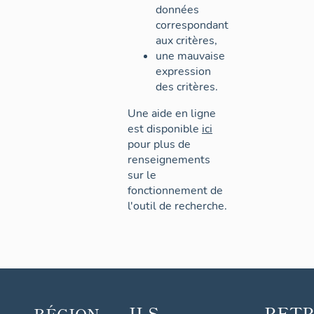
données
correspondant
aux critères,
une mauvaise
expression
des critères.
Une aide en ligne
est disponible
ici
pour plus de
renseignements
sur le
fonctionnement de
l'outil de recherche.
ILS
RET
RÉGION