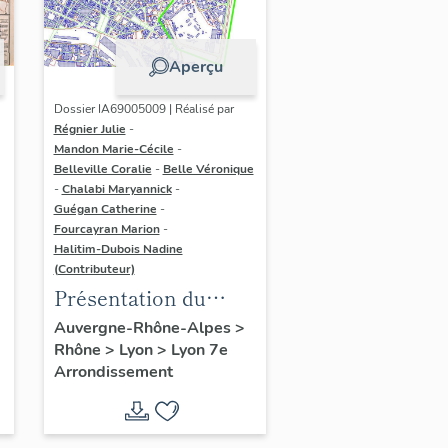
Aperçu
Dossier IA69005009 | Réalisé par
Régnier Julie
-
Mandon Marie-Cécile
-
Belleville Coralie
-
Belle Véronique
-
Chalabi Maryannick
-
Guégan Catherine
-
Fourcayran Marion
-
Halitim-Dubois Nadine
(Contributeur)
Présentation du
secteur d'étude Lyon
Auvergne-Rhône-Alpes
>
Rhône
>
Lyon
>
Lyon 7e
Guillotière
Arrondissement