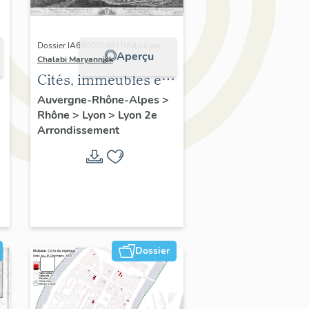
Dossier IA69000848 | Réalisé par
Aperçu
Chalabi Maryannick
Cités, immeubles et
maisons. Ensemble
Auvergne-Rhône-Alpes
>
Rhône
>
Lyon
>
Lyon 2e
de l'habitat du
Arrondissement
Confluent
Dossier