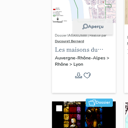
Aperçu
Dossier IA69002688 | Réalisé par
Ducouret Bernard
Les maisons du
quartier Saint-Nizier
Auvergne-Rhône-Alpes
>
Rhône
>
Lyon
Dossier