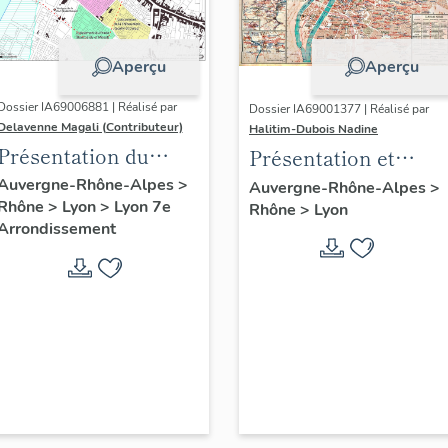
Aperçu
Aperçu
Dossier IA69006881 | Réalisé par
Dossier IA69001377 | Réalisé par
Delavenne Magali (Contributeur)
Halitim-Dubois Nadine
Présentation du
Présentation et
secteur d'étude
synthèse du
Auvergne-Rhône-Alpes
>
Auvergne-Rhône-Alpes
>
Rhône
>
Lyon
>
Lyon 7e
"Saint-André" (Lyon
Rhône
>
Lyon
patrimoine
Arrondissement
7)
industriel de la ville
de Lyon