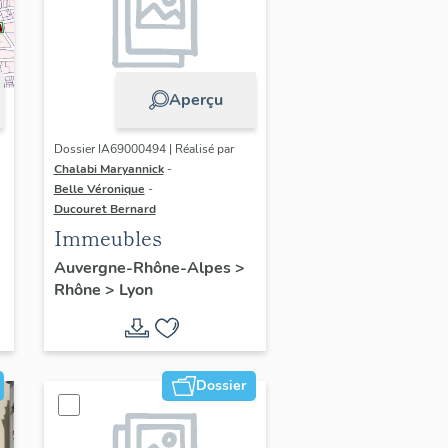
Aperçu
Dossier IA69000494 | Réalisé par
Chalabi Maryannick
-
Belle Véronique
-
Ducouret Bernard
Immeubles
Auvergne-Rhône-Alpes
>
Rhône
>
Lyon
Dossier