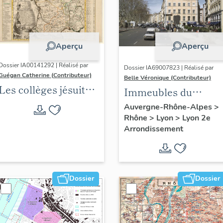
Aperçu
Aperçu
Dossier IA00141292 | Réalisé par
Dossier IA69007823 | Réalisé par
Guégan Catherine (Contributeur)
Belle Véronique (Contributeur)
Les collèges jésuites
Immeubles du
d'Ancien Régime
secteur des Jacobins
Auvergne-Rhône-Alpes
>
(1556-1763) dans la
Rhône
>
Lyon
>
Lyon 2e
Arrondissement
région Auvergne-
Rhône-Alpes
(DOSSIER EN
COURS)
Dossier
Dossier