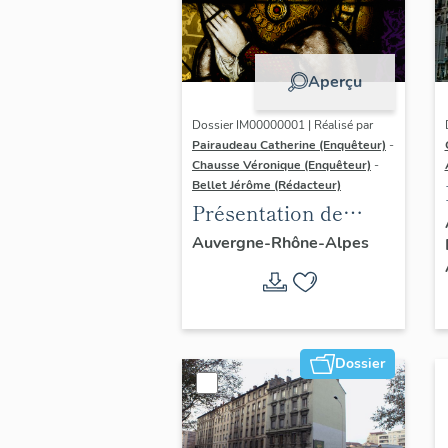
Aperçu
Dossier IM00000001 | Réalisé par
Pairaudeau Catherine (Enquêteur)
-
Chausse Véronique (Enquêteur)
-
Bellet Jérôme (Rédacteur)
Présentation de
l'opération
Auvergne-Rhône-Alpes
d'inventaire du
vitrail ancien de
Rhône-Alpes (corpus
vitrearum)
Dossier