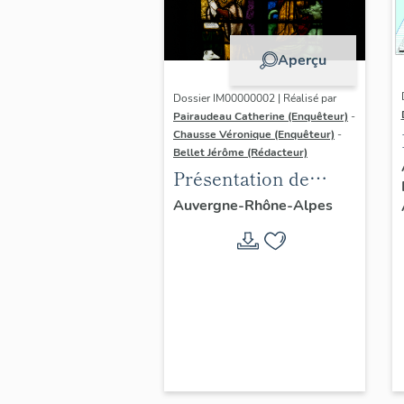
Aperçu
Dossier IM00000002 | Réalisé par
Pairaudeau Catherine (Enquêteur)
-
Chausse Véronique (Enquêteur)
-
Bellet Jérôme (Rédacteur)
Présentation de
l'aire d'étude du
Auvergne-Rhône-Alpes
recensement du
vitrail ancien de
Rhône-Alpes