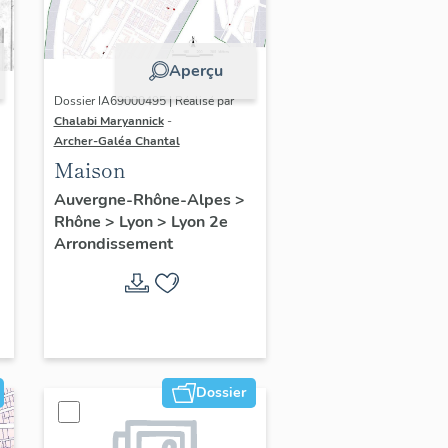
Aperçu
Dossier IA69000495 | Réalisé par
Chalabi Maryannick
-
Archer-Galéa Chantal
Maison
Auvergne-Rhône-Alpes
>
Rhône
>
Lyon
>
Lyon 2e
Arrondissement
Dossier