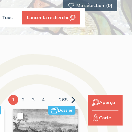
Ma sélection
(0)
Tous
Lancer la recherche
1
2
3
4
...
268
Aperçu
Dossier
Carte