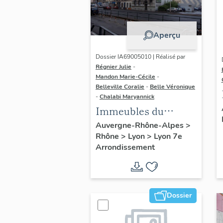
Aperçu
Dossier IA69005010 | Réalisé par
Régnier Julie
-
Mandon Marie-Cécile
-
Belleville Coralie
-
Belle Véronique
-
Chalabi Maryannick
Immeubles du
secteur d'étude La
Auvergne-Rhône-Alpes
>
Rhône
>
Lyon
>
Lyon 7e
Guillotière
Arrondissement
Dossier