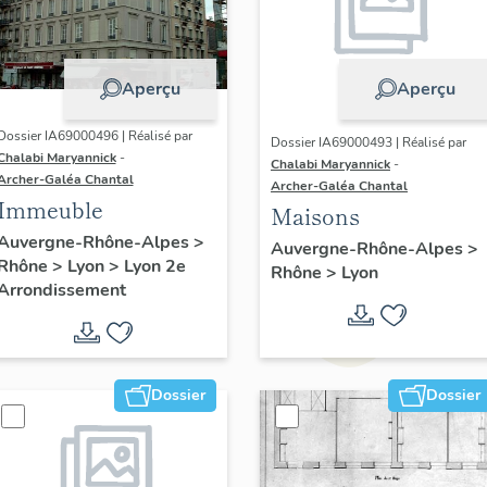
Aperçu
Aperçu
Dossier IA69000496 | Réalisé par
Dossier IA69000493 | Réalisé par
Chalabi Maryannick
-
Chalabi Maryannick
-
Archer-Galéa Chantal
Archer-Galéa Chantal
Immeuble
Maisons
Auvergne-Rhône-Alpes
>
Auvergne-Rhône-Alpes
>
Rhône
>
Lyon
>
Lyon 2e
Rhône
>
Lyon
Arrondissement
Dossier
Dossier