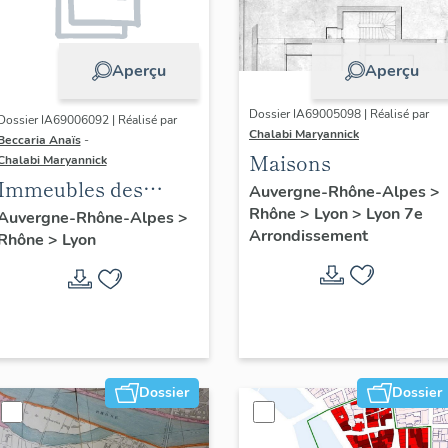
Aperçu
Aperçu
Dossier IA69005098 | Réalisé par
Dossier IA69006092 | Réalisé par
Chalabi Maryannick
Beccaria Anaïs
-
Maisons
Chalabi Maryannick
Immeubles des
Auvergne-Rhône-Alpes
>
Années Trente de la
Rhône
>
Lyon
>
Lyon 7e
Auvergne-Rhône-Alpes
>
Arrondissement
Rhône
>
Lyon
rive gauche
Dossier
Dossier