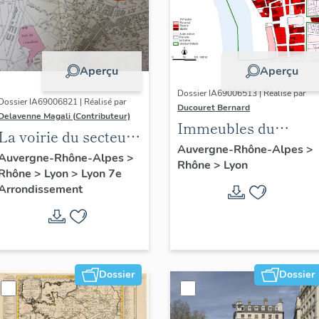
Aperçu
Aperçu
Dossier IA69006513 | Réalisé par
Dossier IA69006821 | Réalisé par
Ducouret Bernard
Delavenne Magali (Contributeur)
Immeubles du
La voirie du secteur
quartier Saint-Nizier
Auvergne-Rhône-Alpes
>
d'étude "Saint-
Auvergne-Rhône-Alpes
>
Rhône
>
Lyon
Rhône
>
Lyon
>
Lyon 7e
André" (Lyon 7e)
Arrondissement
Dossier
Dossier