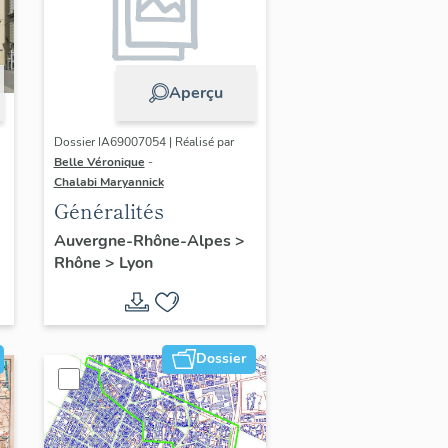
Aperçu
Dossier IA69007054 | Réalisé par
Belle Véronique
-
Chalabi Maryannick
Généralités
Auvergne-Rhône-Alpes
>
Rhône
>
Lyon
Dossier