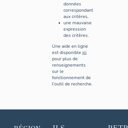
données
correspondant
aux critères,
une mauvaise
expression
des critères.
Une aide en ligne
est disponible
ici
pour plus de
renseignements
sur le
fonctionnement de
l'outil de recherche.
ILS
RET
RÉGION