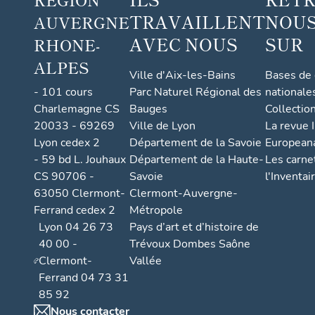
TRAVAILLENT
NOUS
AUVERGNE
AVEC NOUS
SUR
RHONE-
ALPES
Ville d'Aix-les-Bains
Bases de
- 101 cours
Parc Naturel Régional des
nationale
Charlemagne CS
Bauges
Collectio
20033 - 69269
Ville de Lyon
La revue I
Lyon cedex 2
Département de la Savoie
European
- 59 bd L. Jouhaux
Département de la Haute-
Les carne
CS 90706 -
Savoie
l'Inventai
63050 Clermont-
Clermont-Auvergne-
Ferrand cedex 2
Métropole
Lyon 04 26 73
Pays d’art et d’histoire de
40 00 -
Trévoux Dombes Saône
Clermont-
Vallée
Ferrand 04 73 31
85 92
Nous contacter