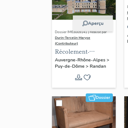
Aperçu
Dossier IM63009141 | Réalisé par
Durin-Tercelin Maryse
(Contributeur)
Récolement-
inventaire du fonds
Auvergne-Rhône-Alpes
>
Puy-de-Dôme
>
Randan
mobilier du domaine
royal de Randan
Dossier