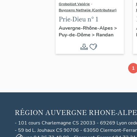
Groboillot Valérie
-
Buyssens Nathalie (Contributeur)
Prie-Dieu n° 1
Auvergne-Rhône-Alpes
>
Puy-de-Dôme
>
Randan
1
RÉGION
AUVERGNE RHONE-ALPE
- 101 cours Charlemagne CS 20033 - 69269 Lyon ced
- 59 bd L. Jouhaux CS 90706 - 63050 Clermont-Ferra