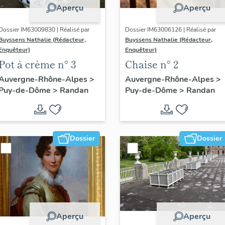
Aperçu
Aperçu
Dossier IM63009830 | Réalisé par
Dossier IM63006126 | Réalisé par
Buyssens Nathalie (Rédacteur,
Buyssens Nathalie (Rédacteur,
Enquêteur)
Enquêteur)
Pot à crème n° 3
Chaise n° 2
Auvergne-Rhône-Alpes
>
Auvergne-Rhône-Alpes
>
Puy-de-Dôme
>
Randan
Puy-de-Dôme
>
Randan
Dossier
Dossier
Aperçu
Aperçu