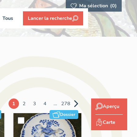
Ma sélection
(0)
Tous
Lancer la recherche
1
2
3
4
...
278
Aperçu
Dossier
Carte