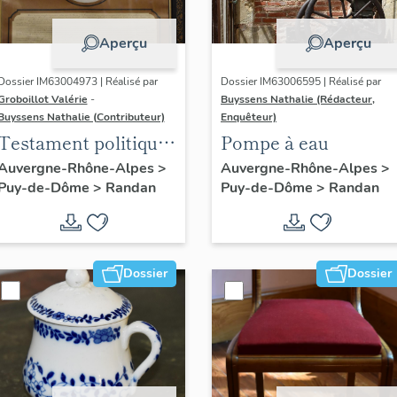
Aperçu
Aperçu
Dossier IM63004973 | Réalisé par
Dossier IM63006595 | Réalisé par
Groboillot Valérie
-
Buyssens Nathalie (Rédacteur,
Buyssens Nathalie (Contributeur)
Enquêteur)
Testament politique
Pompe à eau
de Philippe
Auvergne-Rhône-Alpes
>
Auvergne-Rhône-Alpes
>
Puy-de-Dôme
>
Randan
Puy-de-Dôme
>
Randan
d'Orléans, comte de
Paris
Dossier
Dossier