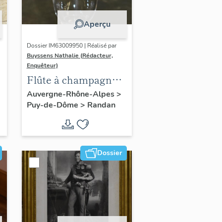
Aperçu
Dossier IM63009950 | Réalisé par
Buyssens Nathalie (Rédacteur,
Enquêteur)
Flûte à champagne
n° 9
Auvergne-Rhône-Alpes
>
Puy-de-Dôme
>
Randan
Dossier