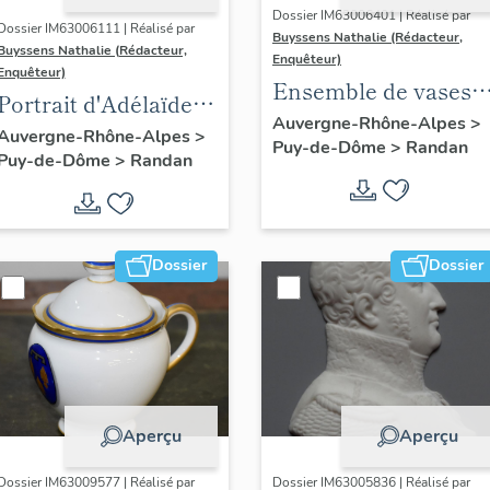
Dossier IM63006401 | Réalisé par
Dossier IM63006111 | Réalisé par
Buyssens Nathalie (Rédacteur,
Buyssens Nathalie (Rédacteur,
Enquêteur)
Enquêteur)
Ensemble de vases
Portrait d'Adélaïde
Médicis en fonte
Auvergne-Rhône-Alpes
>
d'Orléans, d'après
Auvergne-Rhône-Alpes
>
Puy-de-Dôme
>
Randan
peints (33)
Puy-de-Dôme
>
Randan
François Gérard
Dossier
Dossier
Aperçu
Aperçu
Dossier IM63009577 | Réalisé par
Dossier IM63005836 | Réalisé par