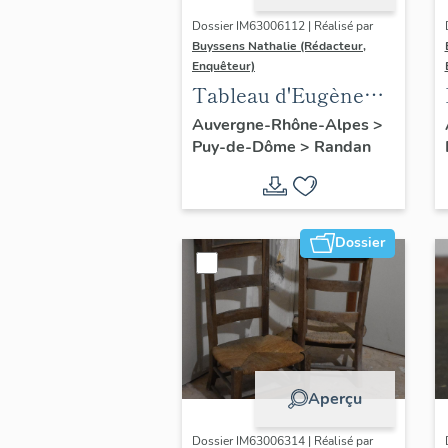
Dossier IM63006112 | Réalisé par
Buyssens Nathalie (Rédacteur,
Enquêteur)
Tableau d'Eugène
Romain Van
Auvergne-Rhône-Alpes
>
Puy-de-Dôme
>
Randan
Maldeghem - " La
prière de Marie-
Amélie "
Dossier
Aperçu
Dossier IM63006314 | Réalisé par