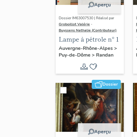
Aperçu
Dossier IM63007530 | Réalisé par
Groboillot Valérie
-
Buyssens Nathalie (Contributeur)
Lampe à pétrole n° 1
Auvergne-Rhône-Alpes
>
Puy-de-Dôme
>
Randan
Dossier
Aperçu