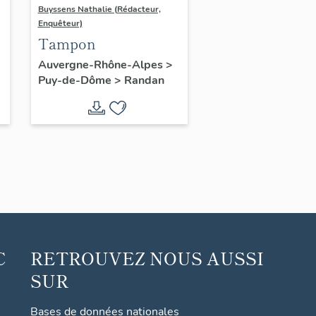
Buyssens Nathalie (Rédacteur,
Enquêteur)
Tampon
Auvergne-Rhône-Alpes
>
Puy-de-Dôme
>
Randan
C
RETROUVEZ NOUS AUSSI
SUR
Bases de données nationales