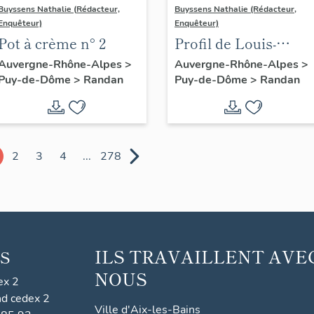
Buyssens Nathalie (Rédacteur,
Buyssens Nathalie (Rédacteur,
Enquêteur)
Enquêteur)
Pot à crème n° 2
Profil de Louis-
Philippe duc
Auvergne-Rhône-Alpes
>
Auvergne-Rhône-Alpes
>
Puy-de-Dôme
>
Randan
Puy-de-Dôme
>
Randan
d'Orléans en
porcelaine de Sèvres
2
3
4
...
278
ILS TRAVAILLENT AVE
S
NOUS
ex 2
nd cedex 2
Ville d'Aix-les-Bains