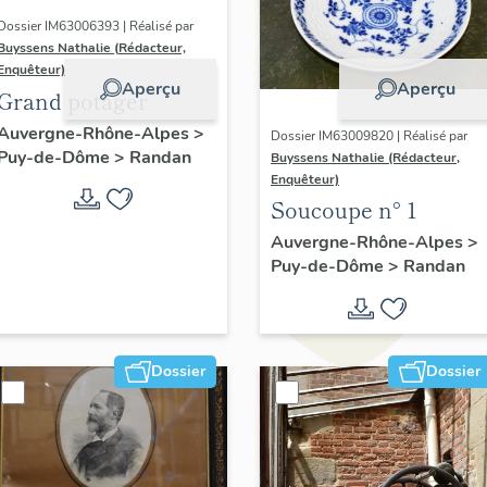
Dossier IM63006393 | Réalisé par
Buyssens Nathalie (Rédacteur,
Enquêteur)
Aperçu
Aperçu
Grand potager
Auvergne-Rhône-Alpes
>
Dossier IM63009820 | Réalisé par
Puy-de-Dôme
>
Randan
Buyssens Nathalie (Rédacteur,
Enquêteur)
Soucoupe n° 1
Auvergne-Rhône-Alpes
>
Puy-de-Dôme
>
Randan
Dossier
Dossier