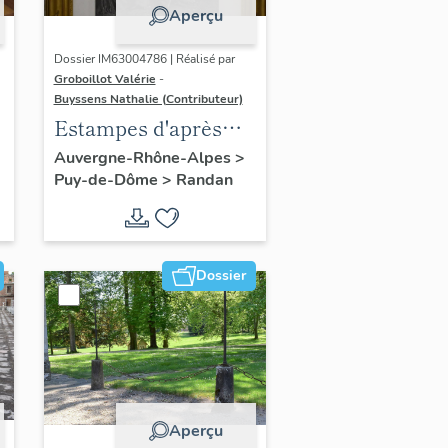
Aperçu
Dossier IM63004786 | Réalisé par
Groboillot Valérie
-
Buyssens Nathalie (Contributeur)
Estampes d'après
Franz Xaver
Auvergne-Rhône-Alpes
>
Puy-de-Dôme
>
Randan
Winterhalter (2) :
Portrait de Louis
Philippe Ier, roi des
Français
Dossier
Aperçu