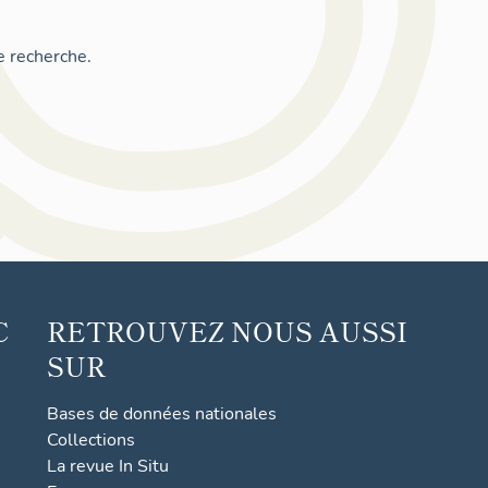
e recherche.
C
RETROUVEZ NOUS AUSSI
SUR
Bases de données nationales
Collections
La revue In Situ