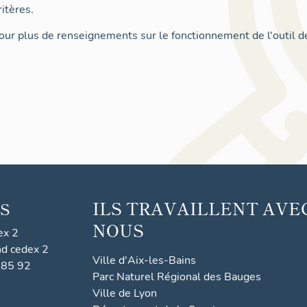
itères.
ur plus de renseignements sur le fonctionnement de l'outil d
ILS TRAVAILLENT AVE
S
NOUS
ex 2
nd cedex 2
Ville d'Aix-les-Bains
 85 92
Parc Naturel Régional des Bauges
Ville de Lyon