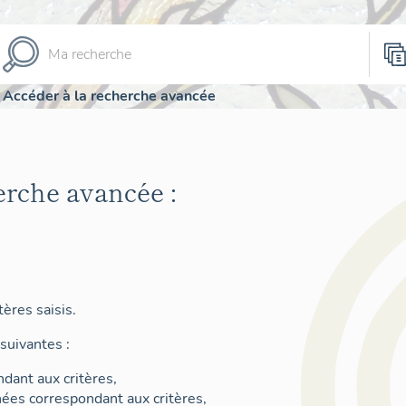
Accéder à la recherche avancée
erche avancée :
ères saisis.
suivantes :
dant aux critères,
nées correspondant aux critères,