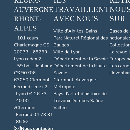
TRAVAILLENT
NOUS
AUVERGNE
AVEC NOUS
SUR
RHONE-
ALPES
Ville d'Aix-les-Bains
Bases de
- 101 cours
Parc Naturel Régional des
nationale
Charlemagne CS
Bauges
Collectio
20033 - 69269
Ville de Lyon
La revue I
Lyon cedex 2
Département de la Savoie
European
- 59 bd L. Jouhaux
Département de la Haute-
Les carne
CS 90706 -
Savoie
l'Inventai
63050 Clermont-
Clermont-Auvergne-
Ferrand cedex 2
Métropole
Lyon 04 26 73
Pays d’art et d’histoire de
40 00 -
Trévoux Dombes Saône
Clermont-
Vallée
Ferrand 04 73 31
85 92
Nous contacter