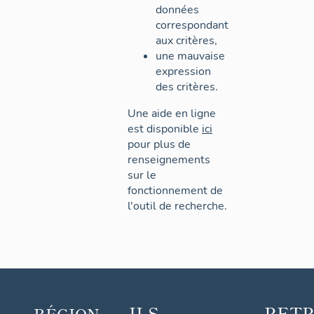
données
correspondant
aux critères,
une mauvaise
expression
des critères.
Une aide en ligne
est disponible
ici
pour plus de
renseignements
sur le
fonctionnement de
l'outil de recherche.
ILS
RET
RÉGION