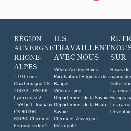
ILS
RET
RÉGION
TRAVAILLENT
NOUS
AUVERGNE
AVEC NOUS
SUR
RHONE-
ALPES
Ville d'Aix-les-Bains
Bases de
- 101 cours
Parc Naturel Régional des
nationale
Charlemagne CS
Bauges
Collectio
20033 - 69269
Ville de Lyon
La revue I
Lyon cedex 2
Département de la Savoie
European
- 59 bd L. Jouhaux
Département de la Haute-
Les carne
CS 90706 -
Savoie
l'Inventai
63050 Clermont-
Clermont-Auvergne-
Ferrand cedex 2
Métropole