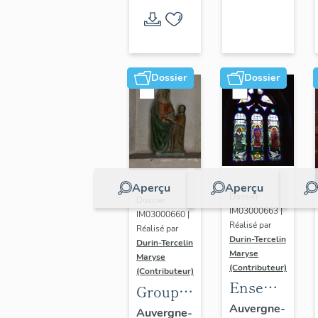
prieur
de
Notre-
Dame
Dossier
Dossier
de
Lorette
Aperçu
Aperçu
Dossier
Dossier
IM03000663 |
IM03000660 |
Réalisé par
Réalisé par
Durin-Tercelin
Durin-Tercelin
Maryse
Maryse
(Contributeur)
(Contributeur)
Ensemble
Groupe
de deux
sculpté :
Auvergne-
Auvergne-