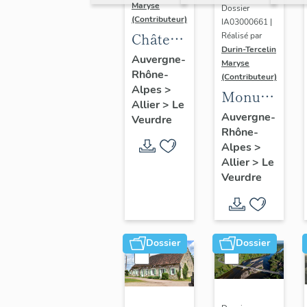
Maryse
Dossier
(Contributeur)
IA03000661 |
Château
Réalisé par
Durin-Tercelin
de la
Auvergne-
Maryse
Rhône-
Charnée
(Contributeur)
Alpes
>
: non
Monument
Allier
>
Le
étudié
aux
Auvergne-
Veurdre
Rhône-
lors de
morts
Alpes
>
l'inventaire
Allier
>
Le
Veurdre
Dossier
Dossier