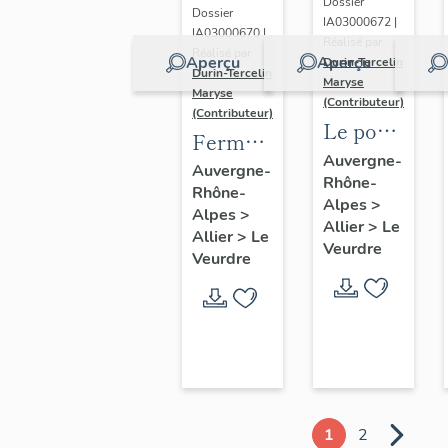
Dossier
Dossier
IA03000672 |
IA03000670 |
Réalisé par
Réalisé par
Aperçu
Aperçu
Durin-Tercelin
Durin-Tercelin
Maryse
Maryse
(Contributeur)
(Contributeur)
Le pont
Ferme
du
Auvergne-
dite
Auvergne-
Rhône-
Veurdre
Rhône-
locaterie
Alpes
>
Alpes
>
de
Allier
>
Le
Allier
>
Le
Veurdre
Jolivet
Veurdre
puis
domaine
Jolivet
actuellement
maison
d'habitation.
1
2