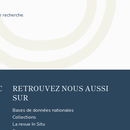
e recherche.
C
RETROUVEZ NOUS AUSSI
SUR
Bases de données nationales
Collections
La revue In Situ