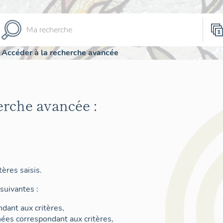
Accéder à la recherche avancée
erche avancée :
ères saisis.
suivantes :
dant aux critères,
nées correspondant aux critères,