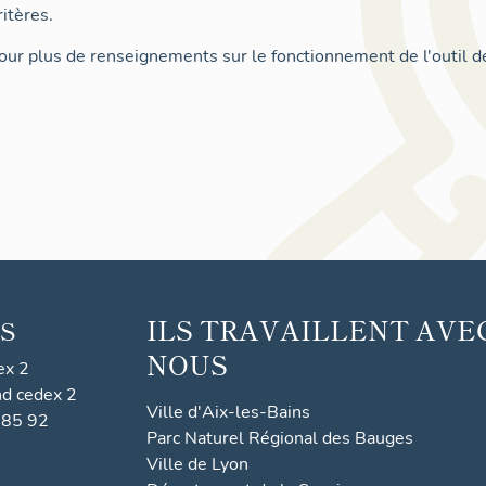
itères.
ur plus de renseignements sur le fonctionnement de l'outil d
ILS TRAVAILLENT AVE
S
NOUS
ex 2
nd cedex 2
Ville d'Aix-les-Bains
 85 92
Parc Naturel Régional des Bauges
Ville de Lyon