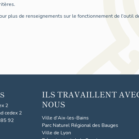
itères.
ur plus de renseignements sur le fonctionnement de l'outil d
ILS TRAVAILLENT AVE
S
NOUS
ex 2
nd cedex 2
Ville d'Aix-les-Bains
 85 92
Parc Naturel Régional des Bauges
Ville de Lyon