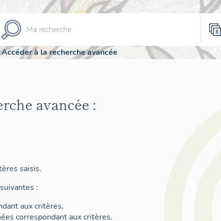
Accéder à la recherche avancée
erche avancée :
ères saisis.
suivantes :
dant aux critères,
nées correspondant aux critères,