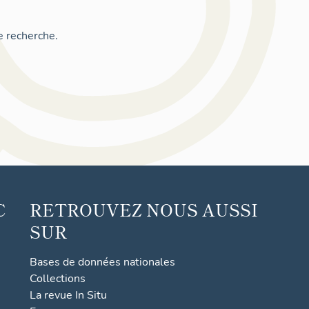
e recherche.
C
RETROUVEZ NOUS AUSSI
SUR
Bases de données nationales
Collections
La revue In Situ