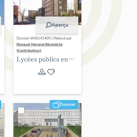
Aperçu
Dossier IA00141405 | Réalisé par
Renaud-Morand Bénédicte
(Contributeur)
Lycées publics en
espace urbain (1802-
1988)
Dossier