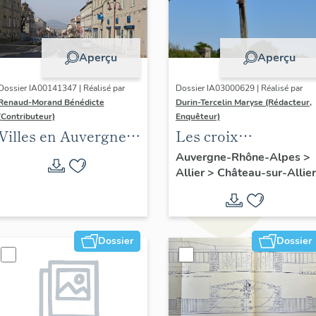
Aperçu
Aperçu
Dossier IA00141347 | Réalisé par
Dossier IA03000629 | Réalisé par
Renaud-Morand Bénédicte
Durin-Tercelin Maryse (Rédacteur,
(Contributeur)
Enquêteur)
Villes en Auvergne :
Les croix
les formes urbaines
monumentales de la
Auvergne-Rhône-Alpes
>
Allier
>
Château-sur-Allier
commune de
Château-sur-Allier
Dossier
Dossier