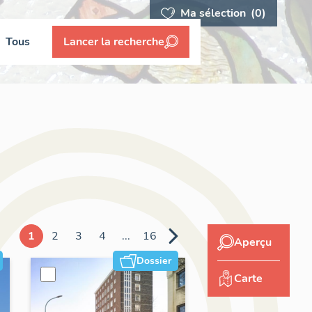
Ma sélection
(0)
Tous
Lancer la recherche
1
2
3
4
...
16
Aperçu
Dossier
Carte