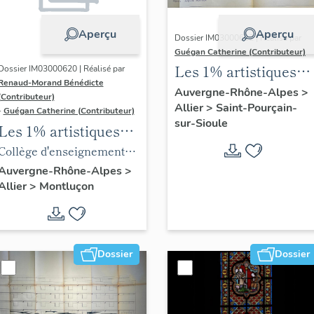
Aperçu
Aperçu
Dossier IM03000622 | Réalisé par
Guégan Catherine (Contributeur)
Les 1% artistiques
Dossier IM03000620 | Réalisé par
Renaud-Morand Bénédicte
du lycée Blaise-de-
Auvergne-Rhône-Alpes
>
(Contributeur)
Allier
>
Saint-Pourçain-
Vigenère
-
Guégan Catherine (Contributeur)
sur-Sioule
Les 1% artistiques
du lycée Maurice-
Collège d'enseignement
Guyot
technique, puis lycée
Auvergne-Rhône-Alpes
>
Allier
>
Montluçon
d'enseignement
professionnel de Nerdre,
puis lycée professionnel
Maurice-Guyot,
Dossier
Dossier
actuellement immeuble à
logements, boutiques,
ateliers et école