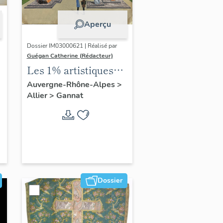
Aperçu
Dossier IM03000621 | Réalisé par
Guégan Catherine (Rédacteur)
Les 1% artistiques
du lycée Gustave-
Auvergne-Rhône-Alpes
>
Allier
>
Gannat
Eiffel
Dossier