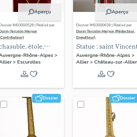
Aperçu
Aperçu
Dossier IM03000528 | Réalisé par
Dossier IM03000638 | Réalisé par
Durin-Tercelin Maryse
Durin-Tercelin Maryse (Rédacteur,
(Contributeur)
Enquêteur)
chasuble, étole,
Statue : saint Vincen
manipule, voile de
Auvergne-Rhône-Alpes
>
Auvergne-Rhône-Alpes
>
Allier
>
Escurolles
Allier
>
Château-sur-Allier
calice, bourse de
corporal : ornement
rouge
Dossier
Dossier