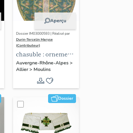
Aperçu
Dossier IM03000593 | Réalisé par
Durin-Tercelin Maryse
(Contributeur)
chasuble : ornement
vert n°1
Auvergne-Rhône-Alpes
>
Allier
>
Moulins
Dossier