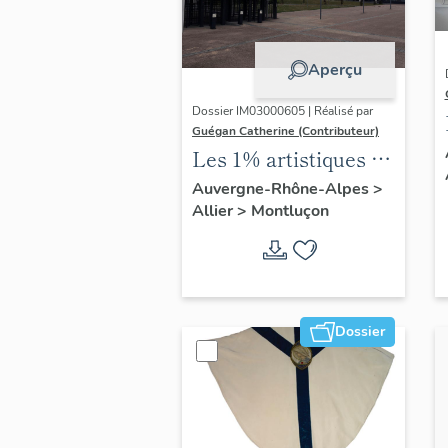
Aperçu
Dossier IM03000605 | Réalisé par
Guégan Catherine (Contributeur)
Les 1% artistiques de
l'école nationale
Auvergne-Rhône-Alpes
>
Allier
>
Montluçon
professionnelle de
Montluçon, actuel
lycée Paul-Constans
Dossier