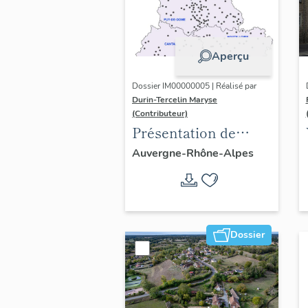
Aperçu
Dossier IM00000005 | Réalisé par
Durin-Tercelin Maryse
(Contributeur)
Présentation de
l’opération tissus et
Auvergne-Rhône-Alpes
ornements
liturgiques en
Auvergne
Dossier