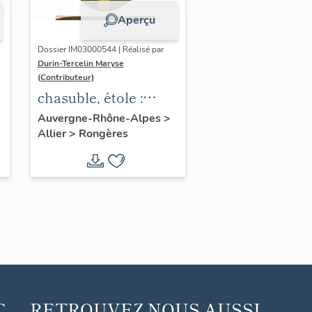
Aperçu
Dossier IM03000544 | Réalisé par
Durin-Tercelin Maryse
(Contributeur)
chasuble, étole :
ornement vert
Auvergne-Rhône-Alpes
>
Allier
>
Rongères
C
RETROUVEZ NOUS AUSSI