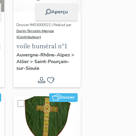
Aperçu
Dossier IM03000522 | Réalisé par
Durin-Tercelin Maryse
(Contributeur)
t
voile huméral n°1
Auvergne-Rhône-Alpes
>
Allier
>
Saint-Pourçain-
sur-Sioule
Dossier