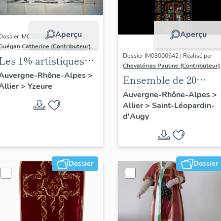
Aperçu
Aperçu
Dossier IM03000626 | Réalisé par
Guégan Catherine (Contributeur)
Dossier IM03000642 | Réalisé par
Les 1% artistiques
Chevalérias Pauline (Contributeur)
du lycée Jean-
Auvergne-Rhône-Alpes
>
Ensemble de 20
Allier
>
Yzeure
Monnet d'Yzeure
verrières
Auvergne-Rhône-Alpes
>
Allier
>
Saint-Léopardin-
d'Augy
Dossier
Dossier