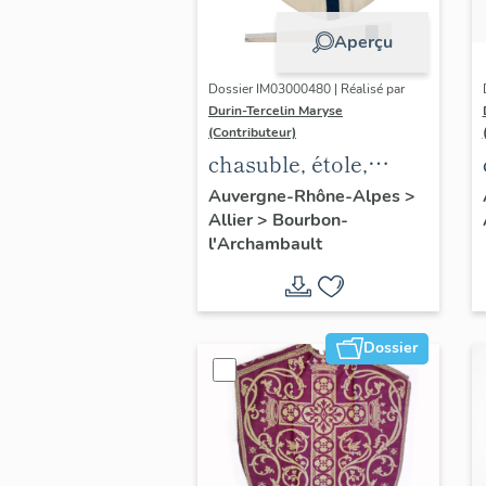
Aperçu
Dossier IM03000480 | Réalisé par
Durin-Tercelin Maryse
(Contributeur)
chasuble, étole,
ornement blanc n°2
Auvergne-Rhône-Alpes
>
Allier
>
Bourbon-
l'Archambault
Dossier