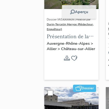
Aperçu
Dossier IA03000609 | Réalisé par
Durin-Tercelin Maryse (Rédacteur,
Enquêteur)
Présentation de la
commune de
Auvergne-Rhône-Alpes
>
Allier
>
Château-sur-Allier
Château-sur-Allier
Dossier