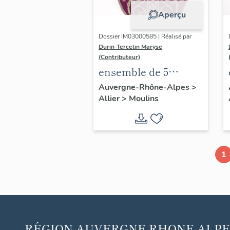
Aperçu
Dossier IM03000585 | Réalisé par
Durin-Tercelin Maryse
(Contributeur)
ensemble de 5
chapes (non
Auvergne-Rhône-Alpes
>
Allier
>
Moulins
étudiées), de 15
chasubles, 17
dalmatiques et les
accessoires :
1
ornement violet n°2
RÉGION
AUVERGNE RHONE-ALPE