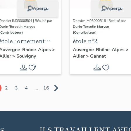
Aperçu
Aperçu
Dossier IM03000504 | Réalisé par
Dossier IM03000516 | Réalisé par
Durin-Tercelin Maryse
Durin-Tercelin Maryse
(Contributeur)
(Contributeur)
étole : ornement
étole n°2
blanc
Auvergne-Rhône-Alpes
>
Auvergne-Rhône-Alpes
>
Allier
>
Souvigny
Allier
>
Gannat
2
3
4
...
16
ILS TRAVAILLENT AVE
S