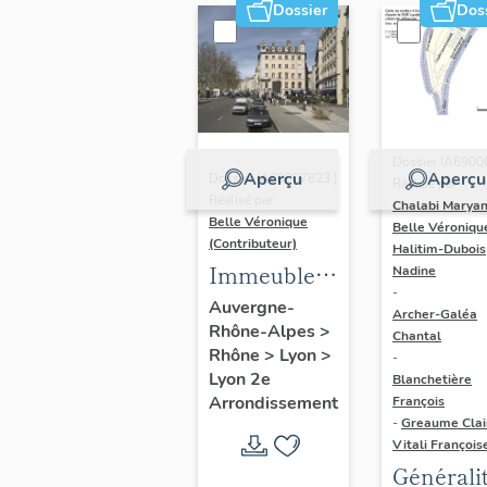
Dossier
Dos
Dossier IA6900
Aperçu
Aperçu
Dossier IA69007823 |
Réalisé par
Réalisé par
Chalabi Maryan
Belle Véronique
Belle Véroniqu
(Contributeur)
Halitim-Dubois
Immeubles
Nadine
-
du secteur
Auvergne-
Archer-Galéa
Rhône-Alpes
>
des
Chantal
Rhône
>
Lyon
>
-
Jacobins
Lyon 2e
Blanchetière
Arrondissement
François
-
Greaume Clai
Vitali François
Générali