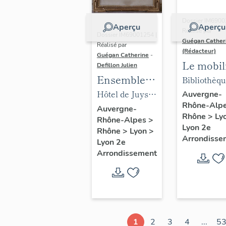
Dossier IM6900
Aperçu
Aperçu
Réalisé par
Dossier IM69001254 |
Guégan Cather
Réalisé par
(Rédacteur)
Guégan Catherine
-
Le mobil
Defillon Julien
de la
Ensemble
Bibliothèqu
biblioth
du mobilier
médaillier 
Hôtel de Juys,
Auvergne-
Rhône-Alp
et du
de
collège de l
puis Bottu de la
Auvergne-
Rhône
>
Ly
tribunal 
Rhône-Alpes
>
l'Université
Trinité, pui
Barmondière,
Lyon 2e
Rhône
>
Lyon
>
Prud'ho
catholique
Bibliothèq
actuellement
Arrondisse
Lyon 2e
municipale
Université
Arrondissement
puis Tribu
catholique de
des
Lyon
Prud'homm
et bureaux
la Foire de
1
2
3
4
...
5