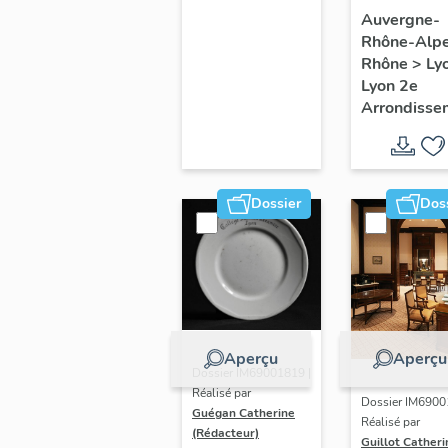
du secte
Auvergne-
Rhône-Alp
du
Rhône
>
Ly
Confluen
Lyon 2e
Lyon
Arrondisse
Dossier
Dos
Aperçu
Aperçu
Dossier IM69001819 |
Réalisé par
Dossier IM6900
Guégan Catherine
Réalisé par
(Rédacteur)
Guillot Catheri