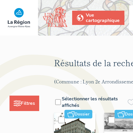
Vue
cartographique
Résultats de la rec
(Commune : Lyon 2e Arrondisseme
Sélectionner les résultats
Filtres
affichés
Dossier
Dos