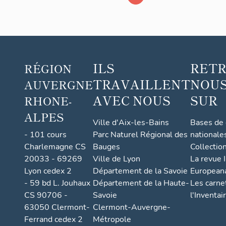
Lyon,
actuelleme
Centre de
documentat
ILS
RET
et
RÉGION
d'informati
TRAVAILLENT
NOUS
AUVERGNE
et salles de
AVEC NOUS
SUR
RHONE-
classe
ALPES
Ville d'Aix-les-Bains
Bases de
- 101 cours
Parc Naturel Régional des
nationale
Charlemagne CS
Bauges
Collectio
20033 - 69269
Ville de Lyon
La revue I
Lyon cedex 2
Département de la Savoie
European
- 59 bd L. Jouhaux
Département de la Haute-
Les carne
CS 90706 -
Savoie
l'Inventai
63050 Clermont-
Clermont-Auvergne-
Ferrand cedex 2
Métropole