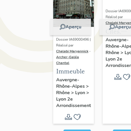
Dossier IA6900
Réalisé par
Chalabi Maryan
Aperçu
Aperçu
Cités,
immeubl
Auvergne-
Dossier IA69000496 |
Réalisé par
Rhône-Alp
et maiso
Chalabi Maryannick
-
Rhône
>
Ly
Ensembl
Archer-Galéa
Lyon 2e
de l'habi
Chantal
Arrondisse
Immeuble
du
Confluen
Auvergne-
Rhône-Alpes
>
Rhône
>
Lyon
>
Lyon 2e
Arrondissement