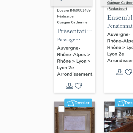
Guégan Cather
(Rédacteur)
Dossier IM69001489 |
Ensembl
Réalisé par
Guégan Catherine
du mobil
Pensionnat
Présentation
du collè
collège de l
Auvergne-
du mobilier
Passage
Rhône-Alp
Ampère
Trinité,
du passage
couvert dit
Rhône
>
Ly
Auvergne-
actuelleme
Lyon 2e
Rhône-Alpes
>
de l'Argue
Passage de
collège
Arrondisse
Rhône
>
Lyon
>
l'Argue (partie
Ampère et
Lyon 2e
orientale)
Arrondissement
centre de
formation d
GRETA
Ampère
Dossier
Dos