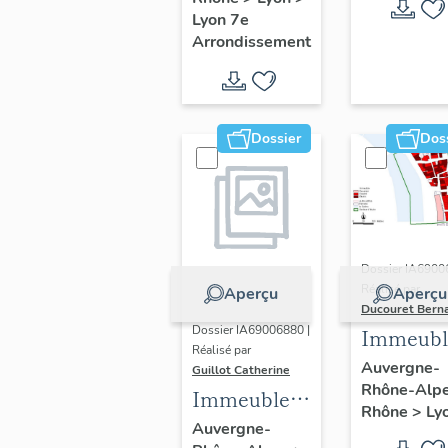
Guillotière
Lyon 7e
Arrondissement
Dossier
Dos
Dossier IA6900
Réalisé par
Aperçu
Aperçu
Ducouret Bern
Dossier IA69006880 |
Immeubl
Réalisé par
du quarti
Auvergne-
Guillot Catherine
Rhône-Alp
Saint-Niz
Immeubles,
Rhône
>
Ly
maisons
Auvergne-