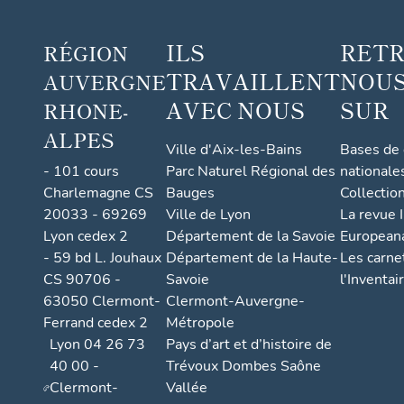
ILS
RET
RÉGION
TRAVAILLENT
NOUS
AUVERGNE
AVEC NOUS
SUR
RHONE-
ALPES
Ville d'Aix-les-Bains
Bases de
- 101 cours
Parc Naturel Régional des
nationale
Charlemagne CS
Bauges
Collectio
20033 - 69269
Ville de Lyon
La revue I
Lyon cedex 2
Département de la Savoie
European
- 59 bd L. Jouhaux
Département de la Haute-
Les carne
CS 90706 -
Savoie
l'Inventai
63050 Clermont-
Clermont-Auvergne-
Ferrand cedex 2
Métropole
Lyon 04 26 73
Pays d’art et d’histoire de
40 00 -
Trévoux Dombes Saône
Clermont-
Vallée