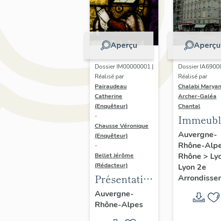
Aperçu
Aperçu
Dossier IM00000001 |
Dossier IA6900
Réalisé par
Réalisé par
Pairaudeau
Chalabi Maryan
Catherine
Archer-Galéa
(Enquêteur)
Chantal
-
Immeubl
Chausse Véronique
Auvergne-
(Enquêteur)
Rhône-Alp
-
Rhône
>
Ly
Bellet Jérôme
(Rédacteur)
Lyon 2e
Présentation
Arrondisse
de
Auvergne-
Rhône-Alpes
l'opération
d'inventaire