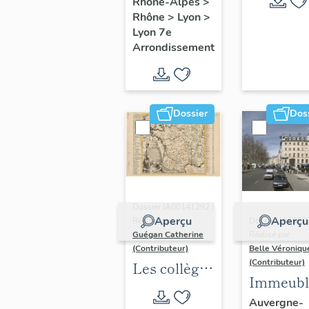
Rhône-Alpes
>
Rhône
>
Lyon
>
Lyon 7e
Arrondissement
Dossier
Dos
Dossier IA00141292 |
Aperçu
Aperçu
Réalisé par
Dossier IA6900
Guégan Catherine
Réalisé par
(Contributeur)
Belle Véroniqu
(Contributeur)
Les collèges
Immeubl
jésuites
du secte
Auvergne-
d'Ancien