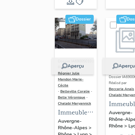
du vitrail
ancien de
Dossier
Dos
Rhône-
Alpes
(corpus
vitrearum)
Dossier IA69005010 |
Aperçu
Aperçu
Réalisé par
Régnier Julie
-
Dossier IA6900
Mandon Marie-
Réalisé par
Cécile
Beccaria Anaïs
-
Belleville Coralie
-
Chalabi Maryan
Belle Véronique
-
Immeubl
Chalabi Maryannick
Immeubles
des Ann
Auvergne-
Rhône-Alp
du secteur
Trente de
Auvergne-
Rhône
>
Ly
Rhône-Alpes
>
d'étude La
rive gau
Rhône
>
Lyon
>