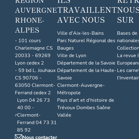
TRAVAILLENT
NOUS
AUVERGNE
AVEC NOUS
SUR
RHONE-
ALPES
Ville d'Aix-les-Bains
Bases de
- 101 cours
Parc Naturel Régional des
nationale
Charlemagne CS
Bauges
Collectio
20033 - 69269
Ville de Lyon
La revue I
Lyon cedex 2
Département de la Savoie
European
- 59 bd L. Jouhaux
Département de la Haute-
Les carne
CS 90706 -
Savoie
l'Inventai
63050 Clermont-
Clermont-Auvergne-
Ferrand cedex 2
Métropole
Lyon 04 26 73
Pays d’art et d’histoire de
40 00 -
Trévoux Dombes Saône
Clermont-
Vallée
Ferrand 04 73 31
85 92
Nous contacter