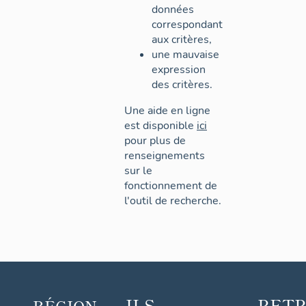
données
correspondant
aux critères,
une mauvaise
expression
des critères.
Une aide en ligne
est disponible
ici
pour plus de
renseignements
sur le
fonctionnement de
l'outil de recherche.
ILS
RET
RÉGION