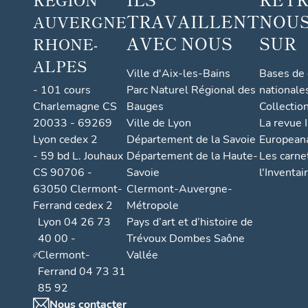
TRAVAILLENT
NOUS
AUVERGNE
AVEC NOUS
SUR
RHONE-
ALPES
Ville d'Aix-les-Bains
Bases de
- 101 cours
Parc Naturel Régional des
nationale
Charlemagne CS
Bauges
Collectio
20033 - 69269
Ville de Lyon
La revue I
Lyon cedex 2
Département de la Savoie
European
- 59 bd L. Jouhaux
Département de la Haute-
Les carne
CS 90706 -
Savoie
l'Inventai
63050 Clermont-
Clermont-Auvergne-
Ferrand cedex 2
Métropole
Lyon 04 26 73
Pays d’art et d’histoire de
40 00 -
Trévoux Dombes Saône
Clermont-
Vallée
Ferrand 04 73 31
85 92
Nous contacter