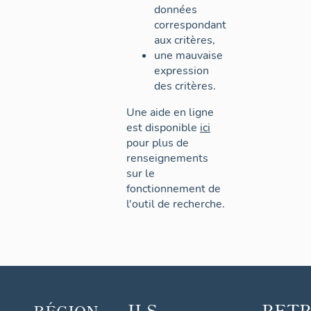
données
correspondant
aux critères,
une mauvaise
expression
des critères.
Une aide en ligne
est disponible
ici
pour plus de
renseignements
sur le
fonctionnement de
l'outil de recherche.
ILS
RET
RÉGION