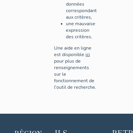
données
correspondant
aux critères,
une mauvaise
expression
des critères.
Une aide en ligne
est disponible
ici
pour plus de
renseignements
sur le
fonctionnement de
l'outil de recherche.
ILS
RET
RÉGION