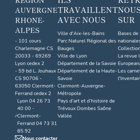
TRAVAILLENT
NOUS
AUVERGNE
AVEC NOUS
SUR
RHONE-
ALPES
Ville d'Aix-les-Bains
Bases de
- 101 cours
Parc Naturel Régional des
nationale
Charlemagne CS
Bauges
Collectio
20033 - 69269
Ville de Lyon
La revue I
Lyon cedex 2
Département de la Savoie
European
- 59 bd L. Jouhaux
Département de la Haute-
Les carne
CS 90706 -
Savoie
l'Inventai
63050 Clermont-
Clermont-Auvergne-
Ferrand cedex 2
Métropole
Lyon 04 26 73
Pays d’art et d’histoire de
40 00 -
Trévoux Dombes Saône
Clermont-
Vallée
Ferrand 04 73 31
85 92
Nous contacter