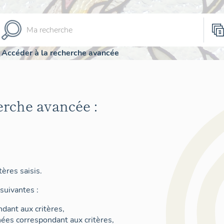
Accéder à la recherche avancée
erche avancée :
ères saisis.
suivantes :
dant aux critères,
nées correspondant aux critères,