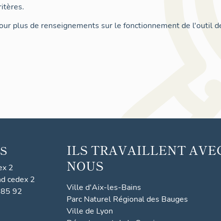
itères.
ur plus de renseignements sur le fonctionnement de l'outil d
ILS TRAVAILLENT AVE
S
NOUS
ex 2
nd cedex 2
Ville d'Aix-les-Bains
 85 92
Parc Naturel Régional des Bauges
Ville de Lyon