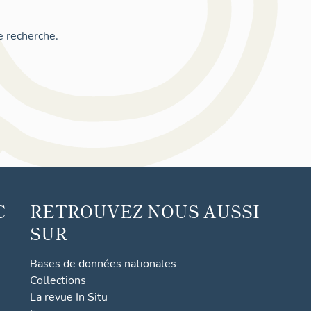
e recherche.
C
RETROUVEZ NOUS AUSSI
SUR
Bases de données nationales
Collections
La revue In Situ