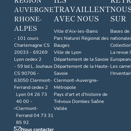
TRAVAILLENT
NOUS
AUVERGNE
AVEC NOUS
SUR
RHONE-
ALPES
Ville d'Aix-les-Bains
Bases de
- 101 cours
Parc Naturel Régional des
nationale
Charlemagne CS
Bauges
Collectio
20033 - 69269
Ville de Lyon
La revue I
Lyon cedex 2
Département de la Savoie
European
- 59 bd L. Jouhaux
Département de la Haute-
Les carne
CS 90706 -
Savoie
l'Inventai
63050 Clermont-
Clermont-Auvergne-
Ferrand cedex 2
Métropole
Lyon 04 26 73
Pays d’art et d’histoire de
40 00 -
Trévoux Dombes Saône
Clermont-
Vallée
Ferrand 04 73 31
85 92
Nous contacter