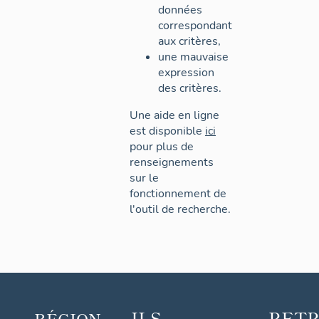
données
correspondant
aux critères,
une mauvaise
expression
des critères.
Une aide en ligne
est disponible
ici
pour plus de
renseignements
sur le
fonctionnement de
l'outil de recherche.
ILS
RET
RÉGION