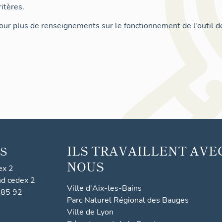
itères.
ur plus de renseignements sur le fonctionnement de l'outil d
ILS TRAVAILLENT AVE
S
NOUS
ex 2
nd cedex 2
Ville d'Aix-les-Bains
 85 92
Parc Naturel Régional des Bauges
Ville de Lyon