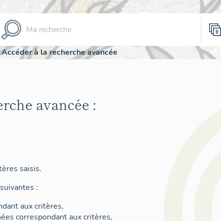
Accéder à la recherche avancée
erche avancée :
ères saisis.
suivantes :
dant aux critères,
nées correspondant aux critères,