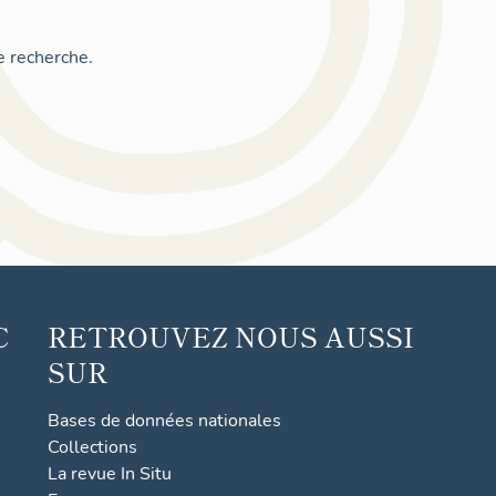
e recherche.
C
RETROUVEZ NOUS AUSSI
SUR
Bases de données nationales
Collections
La revue In Situ