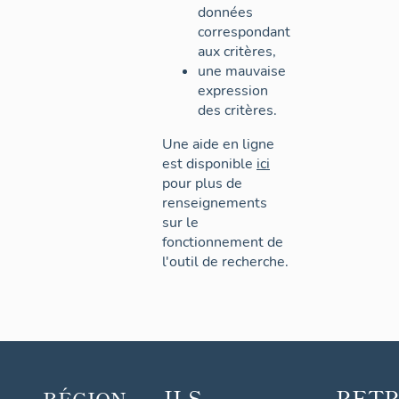
données
correspondant
aux critères,
une mauvaise
expression
des critères.
Une aide en ligne
est disponible
ici
pour plus de
renseignements
sur le
fonctionnement de
l'outil de recherche.
ILS
RET
RÉGION