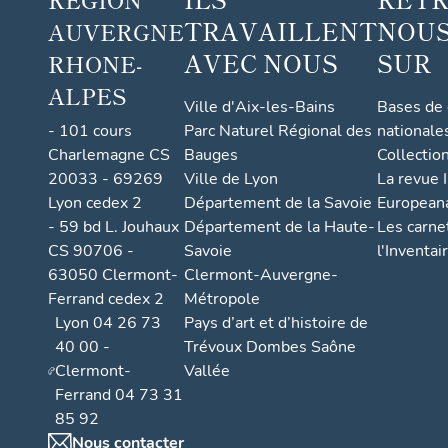
TRAVAILLENT
NOUS
AUVERGNE
AVEC NOUS
SUR
RHONE-
ALPES
Ville d'Aix-les-Bains
Bases de
- 101 cours
Parc Naturel Régional des
nationale
Charlemagne CS
Bauges
Collectio
20033 - 69269
Ville de Lyon
La revue I
Lyon cedex 2
Département de la Savoie
European
- 59 bd L. Jouhaux
Département de la Haute-
Les carne
CS 90706 -
Savoie
l'Inventai
63050 Clermont-
Clermont-Auvergne-
Ferrand cedex 2
Métropole
Lyon 04 26 73
Pays d’art et d’histoire de
40 00 -
Trévoux Dombes Saône
Clermont-
Vallée
Ferrand 04 73 31
85 92
Nous contacter