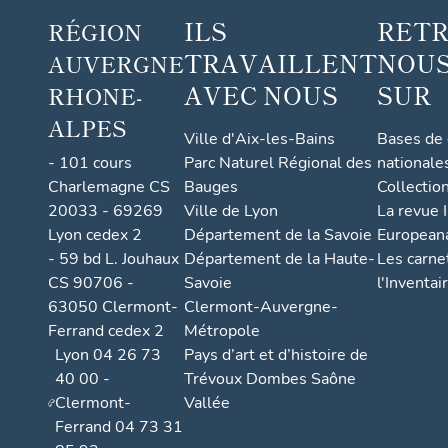
ILS
RET
RÉGION
TRAVAILLENT
NOUS
AUVERGNE
AVEC NOUS
SUR
RHONE-
ALPES
Ville d'Aix-les-Bains
Bases de
- 101 cours
Parc Naturel Régional des
nationale
Charlemagne CS
Bauges
Collectio
20033 - 69269
Ville de Lyon
La revue I
Lyon cedex 2
Département de la Savoie
European
- 59 bd L. Jouhaux
Département de la Haute-
Les carne
CS 90706 -
Savoie
l'Inventai
63050 Clermont-
Clermont-Auvergne-
Ferrand cedex 2
Métropole
Lyon 04 26 73
Pays d’art et d’histoire de
40 00 -
Trévoux Dombes Saône
Clermont-
Vallée
Ferrand 04 73 31